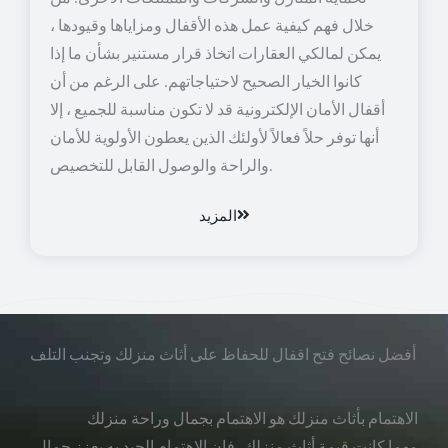
خلال فهم كيفية عمل هذه الأقفال ومزاياها وقيودها ،
يمكن لمالكي العقارات اتخاذ قرار مستنير بشأن ما إذا
كانوا الخيار الصحيح لاحتياجاتهم. على الرغم من أن
أقفال الأمان الإلكترونية قد لا تكون مناسبة للجميع ، إلا
أنها توفر حلاً فعالاً لأولئك الذين يعطون الأولوية للأمان
والراحة والوصول القابل للتخصيص.
المزيد
أفضل نصائح فتح اقفال للحفاظ على أثاث منزلك وتجنب التلف
الاهتمام بأثاث منزلك هو الاهتمام بجمال وراحة منزلك
مهما كانت قيمة أثاث منزلك، فإن الاهتمام الجيد به يعزز جمال