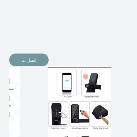
الإلكترونيات لقفل أبوابنا وتأمين منازلنا. يمكن الآن تثبيت
أقفال الأبواب الإلكترونية وأنظمة دخول بدون مفتاح في
منازلنا. ربما كنت تفكر في الحصول على هذه الأنواع من
الأقفال لتحل محل الأنواع التقليدية الموجودة في المنزل أو في
المكاتب التجارية.
اتصل بنا