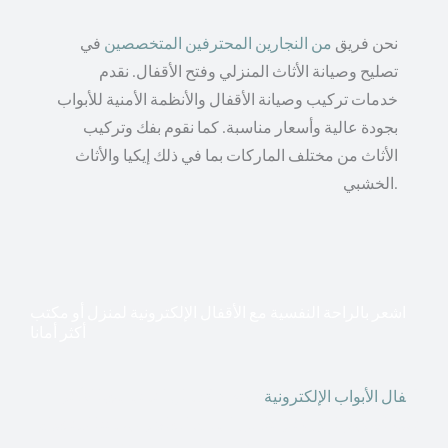
نحن فريق
من النجارين المحترفين المتخصصين
في
تصليح وصيانة الأثاث المنزلي وفتح الأقفال. نقدم
خدمات تركيب وصيانة الأقفال والأنظمة الأمنية للأبواب
بجودة عالية وأسعار مناسبة. كما نقوم بفك وتركيب
الأثاث من مختلف الماركات بما في ذلك إيكيا والأثاث
الخشبي.
اشعر بالراحة النفسية مع الأقفال الإلكترونية لمنزل أو مكتب
أكثر أمانا
أق
فال الأبواب الإلكترونية
قطعت أشكال التكنولوجيا الأكثر
تقدماً طريقها إلى منازلنا. في الوقت الحاضر ، يمكننا استخدام