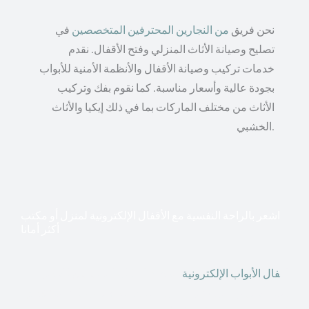
نحن فريق
من النجارين المحترفين المتخصصين
في
تصليح وصيانة الأثاث المنزلي وفتح الأقفال. نقدم
خدمات تركيب وصيانة الأقفال والأنظمة الأمنية للأبواب
بجودة عالية وأسعار مناسبة. كما نقوم بفك وتركيب
الأثاث من مختلف الماركات بما في ذلك إيكيا والأثاث
الخشبي.
اشعر بالراحة النفسية مع الأقفال الإلكترونية لمنزل أو مكتب
أكثر أمانا
أق
فال الأبواب الإلكترونية
قطعت أشكال التكنولوجيا الأكثر
تقدماً طريقها إلى منازلنا. في الوقت الحاضر ، يمكننا استخدام