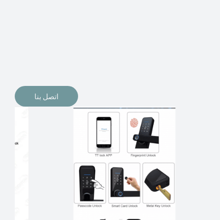
الإلكترونيات لقفل أبوابنا وتأمين منازلنا. يمكن الآن تثبيت
أقفال الأبواب الإلكترونية وأنظمة دخول بدون مفتاح في
منازلنا. ربما كنت تفكر في الحصول على هذه الأنواع من
الأقفال لتحل محل الأنواع التقليدية الموجودة في المنزل أو في
المكاتب التجارية.
اتصل بنا