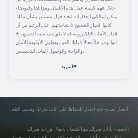
خلال فهم كيفية عمل هذه الأقفال ومزاياها وقيودها ،
يمكن لمالكي العقارات اتخاذ قرار مستنير بشأن ما إذا
كانوا الخيار الصحيح لاحتياجاتهم. على الرغم من أن
أقفال الأمان الإلكترونية قد لا تكون مناسبة للجميع ، إلا
أنها توفر حلاً فعالاً لأولئك الذين يعطون الأولوية للأمان
والراحة والوصول القابل للتخصيص.
المزيد
أفضل نصائح فتح اقفال للحفاظ على أثاث منزلك وتجنب التلف
الاهتمام بأثاث منزلك هو الاهتمام بجمال وراحة منزلك
مهما كانت قيمة أثاث منزلك، فإن الاهتمام الجيد به يعزز جمال