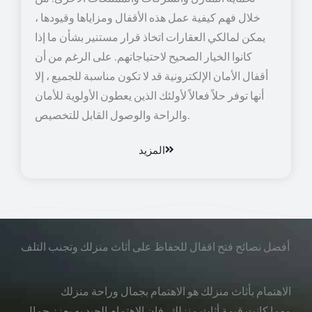
خلال فهم كيفية عمل هذه الأقفال ومزاياها وقيودها ،
يمكن لمالكي العقارات اتخاذ قرار مستنير بشأن ما إذا
كانوا الخيار الصحيح لاحتياجاتهم. على الرغم من أن
أقفال الأمان الإلكترونية قد لا تكون مناسبة للجميع ، إلا
أنها توفر حلاً فعالاً لأولئك الذين يعطون الأولوية للأمان
والراحة والوصول القابل للتخصيص.
المزيد
أفضل نصائح فتح اقفال للحفاظ على أثاث منزلك وتجنب التلف
الاهتمام بأثاث منزلك هو الاهتمام بجمال وراحة منزلك
مهما كانت قيمة أثاث منزلك، فإن الاهتمام الجيد به يعزز جمال