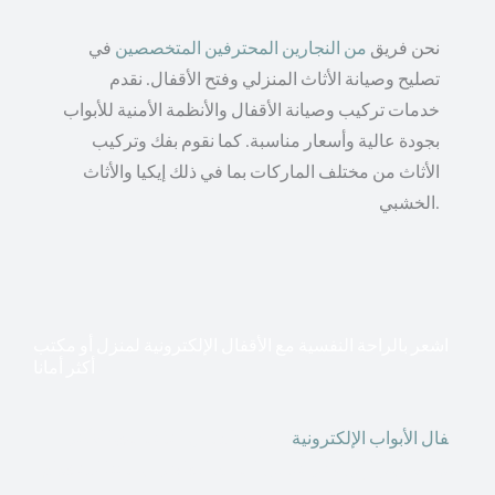
نحن فريق
من النجارين المحترفين المتخصصين
في
تصليح وصيانة الأثاث المنزلي وفتح الأقفال. نقدم
خدمات تركيب وصيانة الأقفال والأنظمة الأمنية للأبواب
بجودة عالية وأسعار مناسبة. كما نقوم بفك وتركيب
الأثاث من مختلف الماركات بما في ذلك إيكيا والأثاث
الخشبي.
اشعر بالراحة النفسية مع الأقفال الإلكترونية لمنزل أو مكتب
أكثر أمانا
أق
فال الأبواب الإلكترونية
قطعت أشكال التكنولوجيا الأكثر
تقدماً طريقها إلى منازلنا. في الوقت الحاضر ، يمكننا استخدام