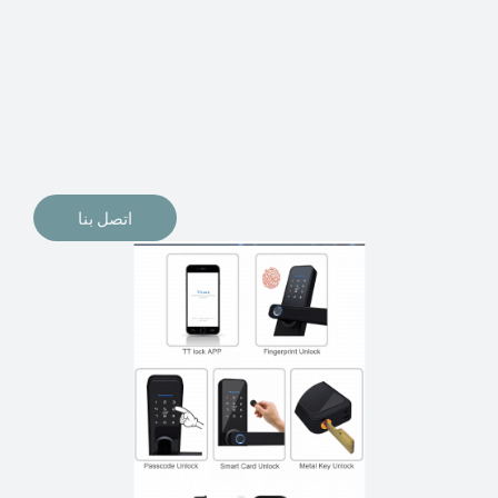
الإلكترونيات لقفل أبوابنا وتأمين منازلنا. يمكن الآن تثبيت
أقفال الأبواب الإلكترونية وأنظمة دخول بدون مفتاح في
منازلنا. ربما كنت تفكر في الحصول على هذه الأنواع من
الأقفال لتحل محل الأنواع التقليدية الموجودة في المنزل أو في
المكاتب التجارية.
اتصل بنا