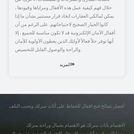
خلال فهم كيفية عمل هذه الأقفال ومزاياها وقيودها ،
يمكن لمالكي العقارات اتخاذ قرار مستنير بشأن ما إذا
كانوا الخيار الصحيح لاحتياجاتهم. على الرغم من أن
أقفال الأمان الإلكترونية قد لا تكون مناسبة للجميع ، إلا
أنها توفر حلاً فعالاً لأولئك الذين يعطون الأولوية للأمان
والراحة والوصول القابل للتخصيص.
المزيد
أفضل نصائح فتح اقفال للحفاظ على أثاث منزلك وتجنب التلف
الاهتمام بأثاث منزلك هو الاهتمام بجمال وراحة منزلك
مهما كانت قيمة أثاث منزلك، فإن الاهتمام الجيد به يعزز جمال