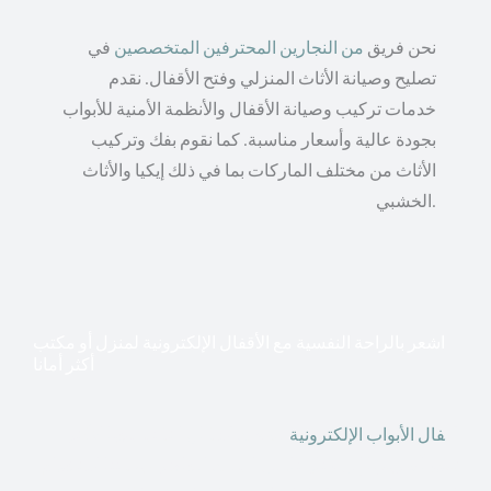
نحن فريق
من النجارين المحترفين المتخصصين
في
تصليح وصيانة الأثاث المنزلي وفتح الأقفال. نقدم
خدمات تركيب وصيانة الأقفال والأنظمة الأمنية للأبواب
بجودة عالية وأسعار مناسبة. كما نقوم بفك وتركيب
الأثاث من مختلف الماركات بما في ذلك إيكيا والأثاث
الخشبي.
اشعر بالراحة النفسية مع الأقفال الإلكترونية لمنزل أو مكتب
أكثر أمانا
أق
فال الأبواب الإلكترونية
قطعت أشكال التكنولوجيا الأكثر
تقدماً طريقها إلى منازلنا. في الوقت الحاضر ، يمكننا استخدام