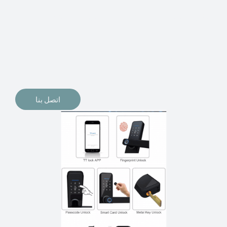
الإلكترونيات لقفل أبوابنا وتأمين منازلنا. يمكن الآن تثبيت
أقفال الأبواب الإلكترونية وأنظمة دخول بدون مفتاح في
منازلنا. ربما كنت تفكر في الحصول على هذه الأنواع من
الأقفال لتحل محل الأنواع التقليدية الموجودة في المنزل أو في
المكاتب التجارية.
اتصل بنا