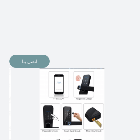
الإلكترونيات لقفل أبوابنا وتأمين منازلنا. يمكن الآن تثبيت
أقفال الأبواب الإلكترونية وأنظمة دخول بدون مفتاح في
منازلنا. ربما كنت تفكر في الحصول على هذه الأنواع من
الأقفال لتحل محل الأنواع التقليدية الموجودة في المنزل أو في
المكاتب التجارية.
اتصل بنا