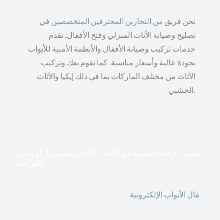
نحن فريق
من النجارين المحترفين المتخصصين
في
تصليح وصيانة الأثاث المنزلي وفتح الأقفال. نقدم
خدمات تركيب وصيانة الأقفال والأنظمة الأمنية للأبواب
بجودة عالية وأسعار مناسبة. كما نقوم بفك وتركيب
الأثاث من مختلف الماركات بما في ذلك إيكيا والأثاث
الخشبي.
اشعر بالراحة النفسية مع الأقفال الإلكترونية لمنزل أو مكتب
أكثر أمانا
أق
فال الأبواب الإلكترونية
قطعت أشكال التكنولوجيا الأكثر
تقدماً طريقها إلى منازلنا. في الوقت الحاضر ، يمكننا استخدام