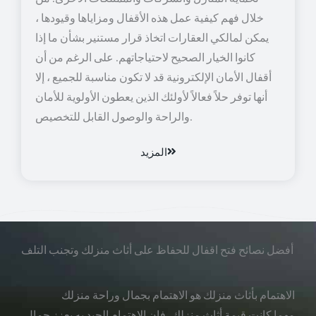
خلال فهم كيفية عمل هذه الأقفال ومزاياها وقيودها ،
يمكن لمالكي العقارات اتخاذ قرار مستنير بشأن ما إذا
كانوا الخيار الصحيح لاحتياجاتهم. على الرغم من أن
أقفال الأمان الإلكترونية قد لا تكون مناسبة للجميع ، إلا
أنها توفر حلاً فعالاً لأولئك الذين يعطون الأولوية للأمان
والراحة والوصول القابل للتخصيص.
المزيد
أفضل نصائح فتح اقفال للحفاظ على أثاث منزلك وتجنب التلف
الاهتمام بأثاث منزلك هو الاهتمام بجمال وراحة منزلك
مهما كانت قيمة أثاث منزلك، فإن الاهتمام الجيد به يعزز جمال