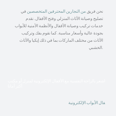
نحن فريق
من النجارين المحترفين المتخصصين
في
تصليح وصيانة الأثاث المنزلي وفتح الأقفال. نقدم
خدمات تركيب وصيانة الأقفال والأنظمة الأمنية للأبواب
بجودة عالية وأسعار مناسبة. كما نقوم بفك وتركيب
الأثاث من مختلف الماركات بما في ذلك إيكيا والأثاث
الخشبي.
اشعر بالراحة النفسية مع الأقفال الإلكترونية لمنزل أو مكتب
أكثر أمانا
أق
فال الأبواب الإلكترونية
قطعت أشكال التكنولوجيا الأكثر
تقدماً طريقها إلى منازلنا. في الوقت الحاضر ، يمكننا استخدام