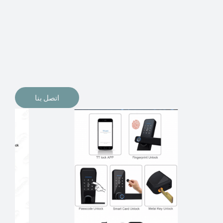
الإلكترونيات لقفل أبوابنا وتأمين منازلنا. يمكن الآن تثبيت
أقفال الأبواب الإلكترونية وأنظمة دخول بدون مفتاح في
منازلنا. ربما كنت تفكر في الحصول على هذه الأنواع من
الأقفال لتحل محل الأنواع التقليدية الموجودة في المنزل أو في
المكاتب التجارية.
اتصل بنا