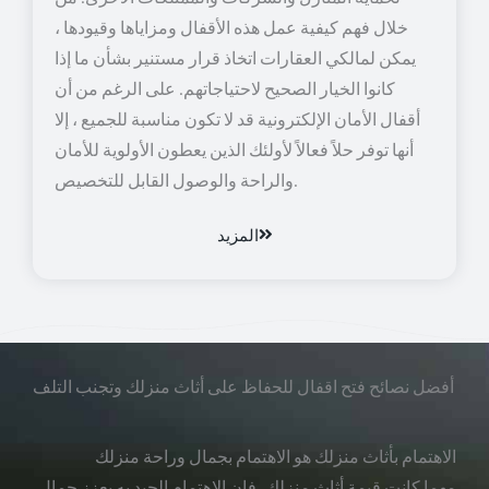
خلال فهم كيفية عمل هذه الأقفال ومزاياها وقيودها ،
يمكن لمالكي العقارات اتخاذ قرار مستنير بشأن ما إذا
كانوا الخيار الصحيح لاحتياجاتهم. على الرغم من أن
أقفال الأمان الإلكترونية قد لا تكون مناسبة للجميع ، إلا
أنها توفر حلاً فعالاً لأولئك الذين يعطون الأولوية للأمان
والراحة والوصول القابل للتخصيص.
المزيد
أفضل نصائح فتح اقفال للحفاظ على أثاث منزلك وتجنب التلف
الاهتمام بأثاث منزلك هو الاهتمام بجمال وراحة منزلك
مهما كانت قيمة أثاث منزلك، فإن الاهتمام الجيد به يعزز جمال