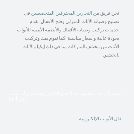
نحن فريق
من النجارين المحترفين المتخصصين
في
تصليح وصيانة الأثاث المنزلي وفتح الأقفال. نقدم
خدمات تركيب وصيانة الأقفال والأنظمة الأمنية للأبواب
بجودة عالية وأسعار مناسبة. كما نقوم بفك وتركيب
الأثاث من مختلف الماركات بما في ذلك إيكيا والأثاث
الخشبي.
اشعر بالراحة النفسية مع الأقفال الإلكترونية لمنزل أو مكتب
أكثر أمانا
أق
فال الأبواب الإلكترونية
قطعت أشكال التكنولوجيا الأكثر
تقدماً طريقها إلى منازلنا. في الوقت الحاضر ، يمكننا استخدام