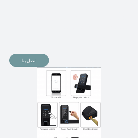
الإلكترونيات لقفل أبوابنا وتأمين منازلنا. يمكن الآن تثبيت
أقفال الأبواب الإلكترونية وأنظمة دخول بدون مفتاح في
منازلنا. ربما كنت تفكر في الحصول على هذه الأنواع من
الأقفال لتحل محل الأنواع التقليدية الموجودة في المنزل أو في
المكاتب التجارية.
اتصل بنا