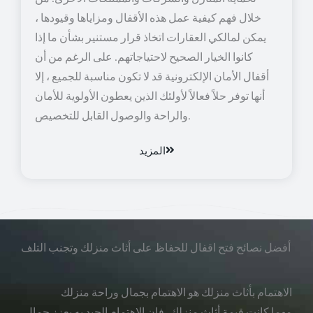
خلال فهم كيفية عمل هذه الأقفال ومزاياها وقيودها ،
يمكن لمالكي العقارات اتخاذ قرار مستنير بشأن ما إذا
كانوا الخيار الصحيح لاحتياجاتهم. على الرغم من أن
أقفال الأمان الإلكترونية قد لا تكون مناسبة للجميع ، إلا
أنها توفر حلاً فعالاً لأولئك الذين يعطون الأولوية للأمان
والراحة والوصول القابل للتخصيص.
المزيد
أفضل نصائح فتح اقفال للحفاظ على أثاث منزلك وتجنب التلف
الاهتمام بأثاث منزلك هو الاهتمام بجمال وراحة منزلك
مهما كانت قيمة أثاث منزلك، فإن الاهتمام الجيد به يعزز جمال