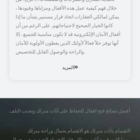
خلال فهم كيفية عمل هذه الأقفال ومزاياها وقيودها ،
يمكن لمالكي العقارات اتخاذ قرار مستنير بشأن ما إذا
كانوا الخيار الصحيح لاحتياجاتهم. على الرغم من أن
أقفال الأمان الإلكترونية قد لا تكون مناسبة للجميع ، إلا
أنها توفر حلاً فعالاً لأولئك الذين يعطون الأولوية للأمان
والراحة والوصول القابل للتخصيص.
المزيد
أفضل نصائح فتح اقفال للحفاظ على أثاث منزلك وتجنب التلف
الاهتمام بأثاث منزلك هو الاهتمام بجمال وراحة منزلك
مهما كانت قيمة أثاث منزلك، فإن الاهتمام الجيد به يعزز جمال