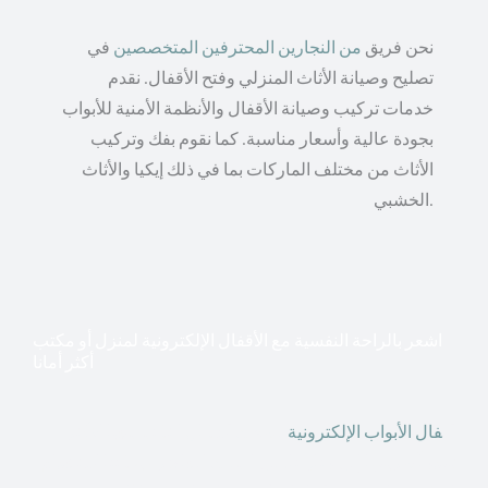
نحن فريق
من النجارين المحترفين المتخصصين
في
تصليح وصيانة الأثاث المنزلي وفتح الأقفال. نقدم
خدمات تركيب وصيانة الأقفال والأنظمة الأمنية للأبواب
بجودة عالية وأسعار مناسبة. كما نقوم بفك وتركيب
الأثاث من مختلف الماركات بما في ذلك إيكيا والأثاث
الخشبي.
اشعر بالراحة النفسية مع الأقفال الإلكترونية لمنزل أو مكتب
أكثر أمانا
أق
فال الأبواب الإلكترونية
قطعت أشكال التكنولوجيا الأكثر
تقدماً طريقها إلى منازلنا. في الوقت الحاضر ، يمكننا استخدام