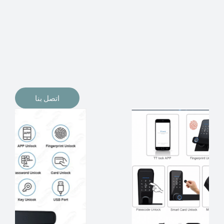
الإلكترونيات لقفل أبوابنا وتأمين منازلنا. يمكن الآن تثبيت
أقفال الأبواب الإلكترونية وأنظمة دخول بدون مفتاح في
منازلنا. ربما كنت تفكر في الحصول على هذه الأنواع من
الأقفال لتحل محل الأنواع التقليدية الموجودة في المنزل أو في
المكاتب التجارية.
اتصل بنا