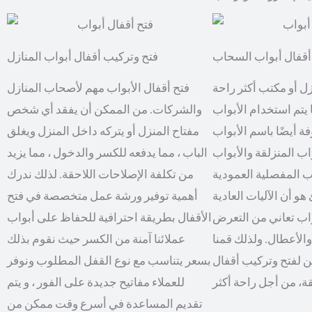
أقفال أبواب السحاب
فتح وتركيب أقفال أبواب المنازل
 أو مكتب أكثر راحة
فتح أقفال الأبواب مهم لأصحاب المنازل
ا يتم استخدام الأبواب
والشركات. من الممكن أن يفقد أي شخص
فة أيضًا باسم الأبواب
مفتاح المنزل أو يتركه داخل المنزل ويغلق
اب المنزلقة والأبواب
الباب ، مما يدفعه للكسر والدخول ، مما يزيد
واب المفصلية العمودية
من تكلفة الإصلاحات اللاحقة. لذلك ندرك
هو أن الآليات العادية
أهمية توفير ورشة عمل متخصصة في فتح
واب تعاني من التعرض
الأقفال بطريقة احترافية للحفاظ على أبواب
الأعطال. ولذلك قمنا
عملائنا آمنة من الكسر حيث نقوم بذلك
 لفتح وتركيب أقفال
بسعر يتناسب مع نوع القفل المطلوب ونوفر
للعملاء مفاتيح جديدة على الفور ، و يتم
تقديم المساعدة في أسرع وقت ممكن من