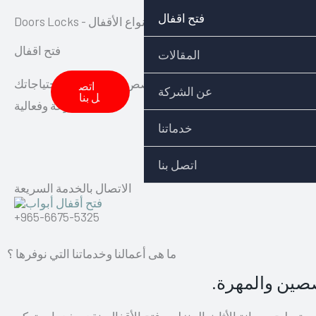
Skip
فتح اقفال
Doors Loc - اختيارك المناسب لفتح وتركيب جميع أنواع الأقفال
to
فتح اقفال
content
المقالات
 تركيب قفل جديد، فإن فريقنا المتخصص سيقوم بتلبية احتياجاتك
اتص
عن الشركة
ل بنا
بسرعة وفعالية
خدماتنا
اتصل بنا
الاتصال بالخدمة السريعة
+965-6675-5325
ما هى أعمالنا وخدماتنا التي نوفرها ؟
صصين والمهرة.