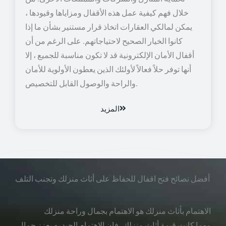
خلال فهم كيفية عمل هذه الأقفال ومزاياها وقيودها ،
يمكن لمالكي العقارات اتخاذ قرار مستنير بشأن ما إذا
كانوا الخيار الصحيح لاحتياجاتهم. على الرغم من أن
أقفال الأمان الإلكترونية قد لا تكون مناسبة للجميع ، إلا
أنها توفر حلاً فعالاً لأولئك الذين يعطون الأولوية للأمان
والراحة والوصول القابل للتخصيص.
المزيد
أفضل نصائح فتح اقفال للحفاظ على أثاث منزلك وتجنب التلف
الاهتمام بأثاث منزلك هو الاهتمام بجمال وراحة منزلك
مهما كانت قيمة أثاث منزلك، فإن الاهتمام الجيد به يعزز جمال