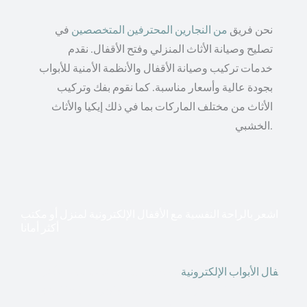
نحن فريق
من النجارين المحترفين المتخصصين
في
تصليح وصيانة الأثاث المنزلي وفتح الأقفال. نقدم
خدمات تركيب وصيانة الأقفال والأنظمة الأمنية للأبواب
بجودة عالية وأسعار مناسبة. كما نقوم بفك وتركيب
الأثاث من مختلف الماركات بما في ذلك إيكيا والأثاث
الخشبي.
اشعر بالراحة النفسية مع الأقفال الإلكترونية لمنزل أو مكتب
أكثر أمانا
أق
فال الأبواب الإلكترونية
قطعت أشكال التكنولوجيا الأكثر
تقدماً طريقها إلى منازلنا. في الوقت الحاضر ، يمكننا استخدام