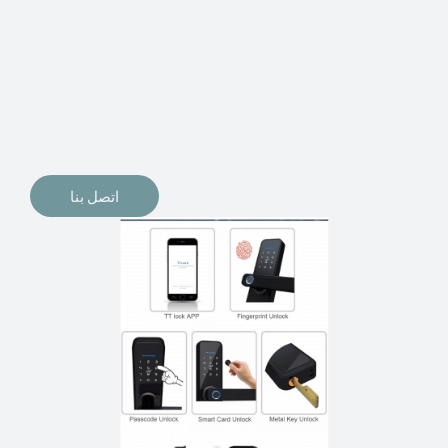
الإلكترونيات لقفل أبوابنا وتأمين منازلنا. يمكن الآن تثبيت
أقفال الأبواب الإلكترونية وأنظمة دخول بدون مفتاح في
منازلنا. ربما كنت تفكر في الحصول على هذه الأنواع من
الأقفال لتحل محل الأنواع التقليدية الموجودة في المنزل أو في
المكاتب التجارية.
اتصل بنا