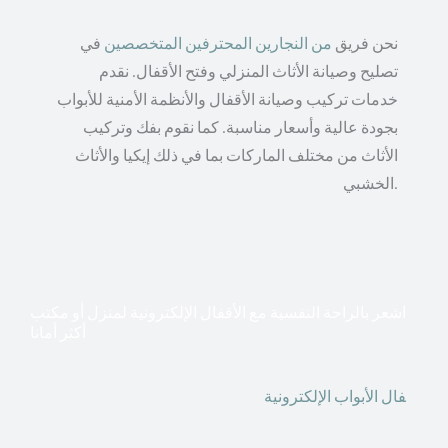
نحن فريق
من النجارين المحترفين المتخصصين
في
تصليح وصيانة الأثاث المنزلي وفتح الأقفال. نقدم
خدمات تركيب وصيانة الأقفال والأنظمة الأمنية للأبواب
بجودة عالية وأسعار مناسبة. كما نقوم بفك وتركيب
الأثاث من مختلف الماركات بما في ذلك إيكيا والأثاث
الخشبي.
اشعر بالراحة النفسية مع الأقفال الإلكترونية لمنزل أو مكتب
أكثر أمانا
أق
فال الأبواب الإلكترونية
قطعت أشكال التكنولوجيا الأكثر
تقدماً طريقها إلى منازلنا. في الوقت الحاضر ، يمكننا استخدام