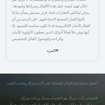
خلال فهم كيفية عمل هذه الأقفال ومزاياها وقيودها ،
يمكن لمالكي العقارات اتخاذ قرار مستنير بشأن ما إذا
كانوا الخيار الصحيح لاحتياجاتهم. على الرغم من أن
أقفال الأمان الإلكترونية قد لا تكون مناسبة للجميع ، إلا
أنها توفر حلاً فعالاً لأولئك الذين يعطون الأولوية للأمان
والراحة والوصول القابل للتخصيص.
المزيد
أفضل نصائح فتح اقفال للحفاظ على أثاث منزلك وتجنب التلف
الاهتمام بأثاث منزلك هو الاهتمام بجمال وراحة منزلك
مهما كانت قيمة أثاث منزلك، فإن الاهتمام الجيد به يعزز جمال