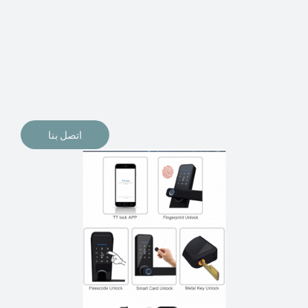
الإلكترونيات لقفل أبوابنا وتأمين منازلنا. يمكن الآن تثبيت
أقفال الأبواب الإلكترونية وأنظمة دخول بدون مفتاح في
منازلنا. ربما كنت تفكر في الحصول على هذه الأنواع من
الأقفال لتحل محل الأنواع التقليدية الموجودة في المنزل أو في
المكاتب التجارية.
اتصل بنا