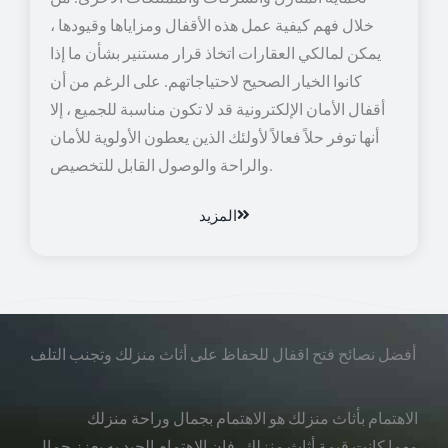
خلال فهم كيفية عمل هذه الأقفال ومزاياها وقيودها ،
يمكن لمالكي العقارات اتخاذ قرار مستنير بشأن ما إذا
كانوا الخيار الصحيح لاحتياجاتهم. على الرغم من أن
أقفال الأمان الإلكترونية قد لا تكون مناسبة للجميع ، إلا
أنها توفر حلاً فعالاً لأولئك الذين يعطون الأولوية للأمان
والراحة والوصول القابل للتخصيص.
المزيد
أفضل نصائح فتح اقفال للحفاظ على أثاث منزلك وتجنب التلف
الاهتمام بأثاث منزلك هو الاهتمام بجمال وراحة منزلك
مهما كانت قيمة أثاث منزلك، فإن الاهتمام الجيد به يعزز جمال