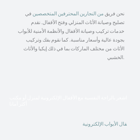
نحن فريق
من النجارين المحترفين المتخصصين
في
تصليح وصيانة الأثاث المنزلي وفتح الأقفال. نقدم
خدمات تركيب وصيانة الأقفال والأنظمة الأمنية للأبواب
بجودة عالية وأسعار مناسبة. كما نقوم بفك وتركيب
الأثاث من مختلف الماركات بما في ذلك إيكيا والأثاث
الخشبي.
اشعر بالراحة النفسية مع الأقفال الإلكترونية لمنزل أو مكتب
أكثر أمانا
أق
فال الأبواب الإلكترونية
قطعت أشكال التكنولوجيا الأكثر
تقدماً طريقها إلى منازلنا. في الوقت الحاضر ، يمكننا استخدام