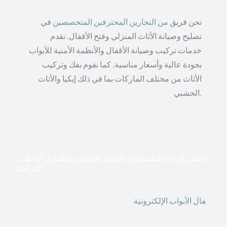
نحن فريق
من النجارين المحترفين المتخصصين
في
تصليح وصيانة الأثاث المنزلي وفتح الأقفال. نقدم
خدمات تركيب وصيانة الأقفال والأنظمة الأمنية للأبواب
بجودة عالية وأسعار مناسبة. كما نقوم بفك وتركيب
الأثاث من مختلف الماركات بما في ذلك إيكيا والأثاث
الخشبي.
اشعر بالراحة النفسية مع الأقفال الإلكترونية لمنزل أو مكتب
أكثر أمانا
أق
فال الأبواب الإلكترونية
قطعت أشكال التكنولوجيا الأكثر
تقدماً طريقها إلى منازلنا. في الوقت الحاضر ، يمكننا استخدام