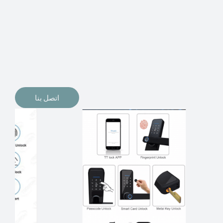
الإلكترونيات لقفل أبوابنا وتأمين منازلنا. يمكن الآن تثبيت
أقفال الأبواب الإلكترونية وأنظمة دخول بدون مفتاح في
منازلنا. ربما كنت تفكر في الحصول على هذه الأنواع من
الأقفال لتحل محل الأنواع التقليدية الموجودة في المنزل أو في
المكاتب التجارية.
اتصل بنا