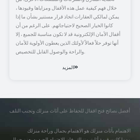
خلال فهم كيفية عمل هذه الأقفال ومزاياها وقيودها ،
يمكن لمالكي العقارات اتخاذ قرار مستنير بشأن ما إذا
كانوا الخيار الصحيح لاحتياجاتهم. على الرغم من أن
أقفال الأمان الإلكترونية قد لا تكون مناسبة للجميع ، إلا
أنها توفر حلاً فعالاً لأولئك الذين يعطون الأولوية للأمان
والراحة والوصول القابل للتخصيص.
المزيد
أفضل نصائح فتح اقفال للحفاظ على أثاث منزلك وتجنب التلف
الاهتمام بأثاث منزلك هو الاهتمام بجمال وراحة منزلك
مهما كانت قيمة أثاث منزلك، فإن الاهتمام الجيد به يعزز جمال