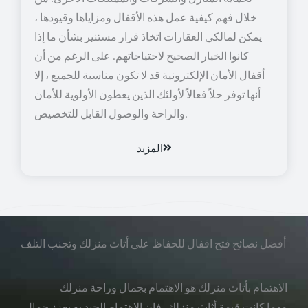
خلال فهم كيفية عمل هذه الأقفال ومزاياها وقيودها ،
يمكن لمالكي العقارات اتخاذ قرار مستنير بشأن ما إذا
كانوا الخيار الصحيح لاحتياجاتهم. على الرغم من أن
أقفال الأمان الإلكترونية قد لا تكون مناسبة للجميع ، إلا
أنها توفر حلاً فعالاً لأولئك الذين يعطون الأولوية للأمان
والراحة والوصول القابل للتخصيص.
المزيد
أفضل نصائح فتح اقفال للحفاظ على أثاث منزلك وتجنب التلف
الاهتمام بأثاث منزلك هو الاهتمام بجمال وراحة منزلك
مهما كانت قيمة أثاث منزلك، فإن الاهتمام الجيد به يعزز جمال