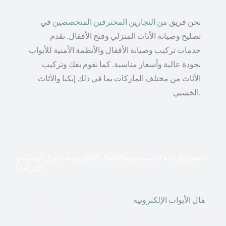
نحن فريق
من النجارين المحترفين المتخصصين
في
تصليح وصيانة الأثاث المنزلي وفتح الأقفال. نقدم
خدمات تركيب وصيانة الأقفال والأنظمة الأمنية للأبواب
بجودة عالية وأسعار مناسبة. كما نقوم بفك وتركيب
الأثاث من مختلف الماركات بما في ذلك إيكيا والأثاث
الخشبي.
اشعر بالراحة النفسية مع الأقفال الإلكترونية لمنزل أو مكتب
أكثر أمانا
أق
فال الأبواب الإلكترونية
قطعت أشكال التكنولوجيا الأكثر
تقدماً طريقها إلى منازلنا. في الوقت الحاضر ، يمكننا استخدام