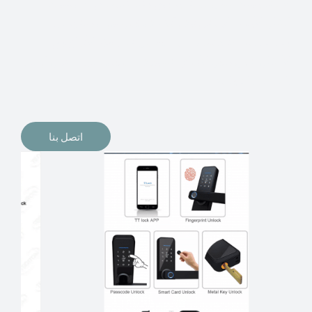
الإلكترونيات لقفل أبوابنا وتأمين منازلنا. يمكن الآن تثبيت
أقفال الأبواب الإلكترونية وأنظمة دخول بدون مفتاح في
منازلنا. ربما كنت تفكر في الحصول على هذه الأنواع من
الأقفال لتحل محل الأنواع التقليدية الموجودة في المنزل أو في
المكاتب التجارية.
اتصل بنا