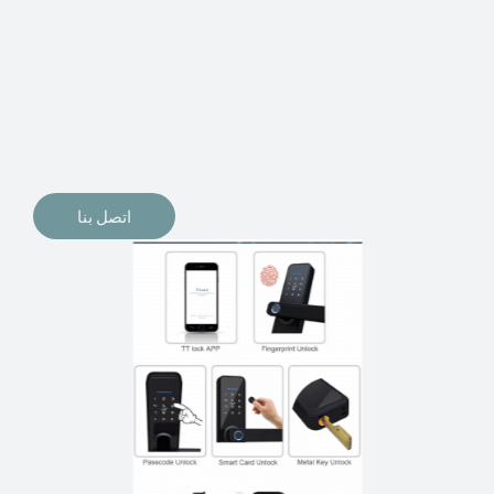
الإلكترونيات لقفل أبوابنا وتأمين منازلنا. يمكن الآن تثبيت
أقفال الأبواب الإلكترونية وأنظمة دخول بدون مفتاح في
منازلنا. ربما كنت تفكر في الحصول على هذه الأنواع من
الأقفال لتحل محل الأنواع التقليدية الموجودة في المنزل أو في
المكاتب التجارية.
اتصل بنا