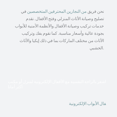
نحن فريق
من النجارين المحترفين المتخصصين
في
تصليح وصيانة الأثاث المنزلي وفتح الأقفال. نقدم
خدمات تركيب وصيانة الأقفال والأنظمة الأمنية للأبواب
بجودة عالية وأسعار مناسبة. كما نقوم بفك وتركيب
الأثاث من مختلف الماركات بما في ذلك إيكيا والأثاث
الخشبي.
اشعر بالراحة النفسية مع الأقفال الإلكترونية لمنزل أو مكتب
أكثر أمانا
أق
فال الأبواب الإلكترونية
قطعت أشكال التكنولوجيا الأكثر
تقدماً طريقها إلى منازلنا. في الوقت الحاضر ، يمكننا استخدام