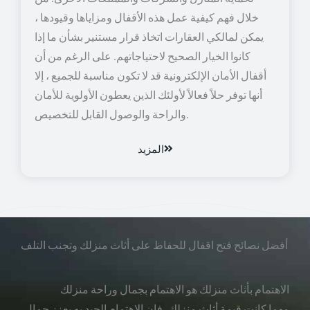
خلال فهم كيفية عمل هذه الأقفال ومزاياها وقيودها ،
يمكن لمالكي العقارات اتخاذ قرار مستنير بشأن ما إذا
كانوا الخيار الصحيح لاحتياجاتهم. على الرغم من أن
أقفال الأمان الإلكترونية قد لا تكون مناسبة للجميع ، إلا
أنها توفر حلاً فعالاً لأولئك الذين يعطون الأولوية للأمان
والراحة والوصول القابل للتخصيص.
المزيد
أفضل نصائح فتح اقفال للحفاظ على أثاث منزلك وتجنب التلف
الاهتمام بأثاث منزلك هو الاهتمام بجمال وراحة منزلك
مهما كانت قيمة أثاث منزلك، فإن الاهتمام الجيد به يعزز جمال