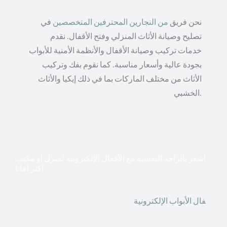
نحن فريق
من النجارين المحترفين المتخصصين
في
تصليح وصيانة الأثاث المنزلي وفتح الأقفال. نقدم
خدمات تركيب وصيانة الأقفال والأنظمة الأمنية للأبواب
بجودة عالية وأسعار مناسبة. كما نقوم بفك وتركيب
الأثاث من مختلف الماركات بما في ذلك إيكيا والأثاث
الخشبي.
اشعر بالراحة النفسية مع الأقفال الإلكترونية لمنزل أو مكتب
أكثر أمانا
أق
فال الأبواب الإلكترونية
قطعت أشكال التكنولوجيا الأكثر
تقدماً طريقها إلى منازلنا. في الوقت الحاضر ، يمكننا استخدام