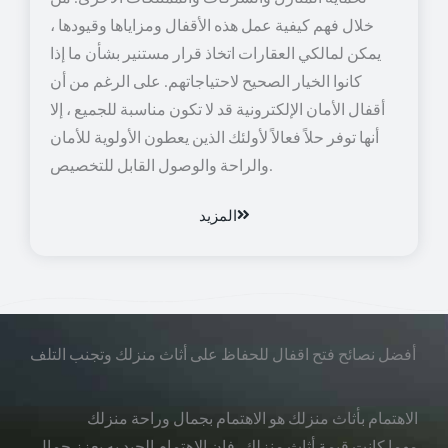
خلال فهم كيفية عمل هذه الأقفال ومزاياها وقيودها ،
يمكن لمالكي العقارات اتخاذ قرار مستنير بشأن ما إذا
كانوا الخيار الصحيح لاحتياجاتهم. على الرغم من أن
أقفال الأمان الإلكترونية قد لا تكون مناسبة للجميع ، إلا
أنها توفر حلاً فعالاً لأولئك الذين يعطون الأولوية للأمان
والراحة والوصول القابل للتخصيص.
المزيد
أفضل نصائح فتح اقفال للحفاظ على أثاث منزلك وتجنب التلف
الاهتمام بأثاث منزلك هو الاهتمام بجمال وراحة منزلك
مهما كانت قيمة أثاث منزلك، فإن الاهتمام الجيد به يعزز جمال