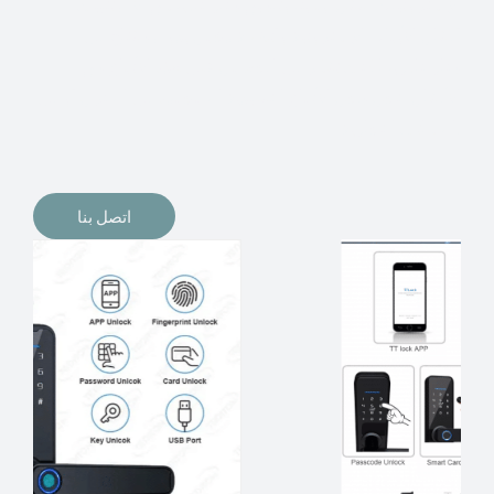
الإلكترونيات لقفل أبوابنا وتأمين منازلنا. يمكن الآن تثبيت
أقفال الأبواب الإلكترونية وأنظمة دخول بدون مفتاح في
منازلنا. ربما كنت تفكر في الحصول على هذه الأنواع من
الأقفال لتحل محل الأنواع التقليدية الموجودة في المنزل أو في
المكاتب التجارية.
اتصل بنا