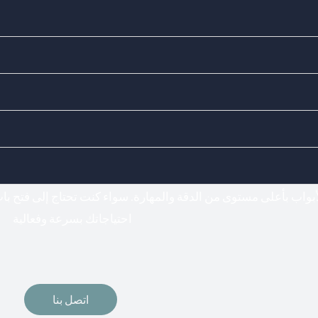
Doors Locks - اختيارك المناسب لفتح وتركيب جميع أنواع الأقف
فتح اقفال
أبواب بأعلى مستوى من الدقة والمهارة. سواء كنت تحتاج إلى فتح ب
احتياجاتك بسرعة وفعالية
اتصل بنا