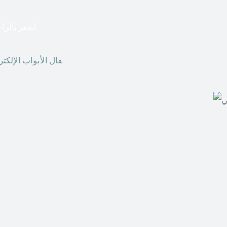
اشعر بالراح
أق
فال الأبواب الإلكتر
الوقت الحاضر ، يمكننا
أقفال الأبواب الإلكت
الحصول على هذه الأنو
في المكاتب التجارية.