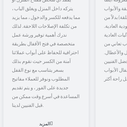
قة والأبواب
يتركه داخل المنزل ويغلق الباب ،
قة) بدلاً من
مما يدفعه للكسر والدخول ، مما يزيد
ية العادية.
من تكلفة الإصلاحات اللاحقة. لذلك
يات العادية
ندرك أهمية توفير ورشة عمل
اب تعاني من
متخصصة في فتح الأقفال بطريقة
 والأعطال.
احترافية للحفاظ على أبواب عملائنا
ضل الفنيين
آمنة من الكسر حيث نقوم بذلك
فال الأبواب
بسعر يتناسب مع نوع القفل
المطلوب ونوفر للعملاء مفاتيح
جديدة على الفور ، و يتم تقديم
المساعدة في أسرع وقت ممكن من
قبل الفنيين لدينا.
المزيد