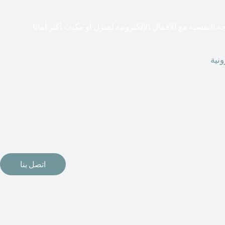
ة النفسية مع الأقفال الإلكترونية لمنزل أو مكتب أكثر أمانا
ونية
قطعت أشكال التكنولوجيا الأكثر تقدماً طريقها إلى منازلنا. في
 استخدام الإلكترونيات لقفل أبوابنا وتأمين منازلنا. يمكن الآن تثبيت
رونية وأنظمة دخول بدون مفتاح في منازلنا. ربما كنت تفكر في
اع من الأقفال لتحل محل الأنواع التقليدية الموجودة في المنزل أو
اتصل بنا