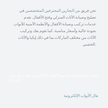
نحن فريق
من النجارين المحترفين المتخصصين
في
تصليح وصيانة الأثاث المنزلي وفتح الأقفال. نقدم
خدمات تركيب وصيانة الأقفال والأنظمة الأمنية للأبواب
بجودة عالية وأسعار مناسبة. كما نقوم بفك وتركيب
الأثاث من مختلف الماركات بما في ذلك إيكيا والأثاث
الخشبي.
اشعر بالراحة النفسية مع الأقفال الإلكترونية لمنزل أو مكتب
أكثر أمانا
أق
فال الأبواب الإلكترونية
قطعت أشكال التكنولوجيا الأكثر
تقدماً طريقها إلى منازلنا. في الوقت الحاضر ، يمكننا استخدام