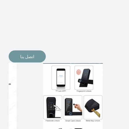
الإلكترونيات لقفل أبوابنا وتأمين منازلنا. يمكن الآن تثبيت
أقفال الأبواب الإلكترونية وأنظمة دخول بدون مفتاح في
منازلنا. ربما كنت تفكر في الحصول على هذه الأنواع من
الأقفال لتحل محل الأنواع التقليدية الموجودة في المنزل أو في
المكاتب التجارية.
اتصل بنا