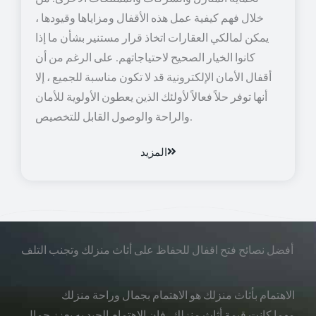
خلال فهم كيفية عمل هذه الأقفال ومزاياها وقيودها ،
يمكن لمالكي العقارات اتخاذ قرار مستنير بشأن ما إذا
كانوا الخيار الصحيح لاحتياجاتهم. على الرغم من أن
أقفال الأمان الإلكترونية قد لا تكون مناسبة للجميع ، إلا
أنها توفر حلاً فعالاً لأولئك الذين يعطون الأولوية للأمان
والراحة والوصول القابل للتخصيص.
المزيد
أفضل نصائح فتح اقفال للحفاظ على أثاث منزلك وتجنب التلف
الاهتمام بأثاث منزلك هو الاهتمام بجمال وراحة منزلك
مهما كانت قيمة أثاث منزلك، فإن الاهتمام الجيد به يعزز جمال