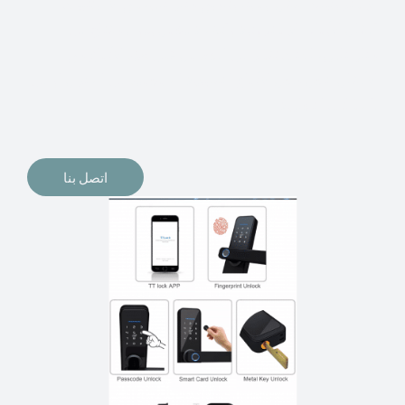
الإلكترونيات لقفل أبوابنا وتأمين منازلنا. يمكن الآن تثبيت
أقفال الأبواب الإلكترونية وأنظمة دخول بدون مفتاح في
منازلنا. ربما كنت تفكر في الحصول على هذه الأنواع من
الأقفال لتحل محل الأنواع التقليدية الموجودة في المنزل أو في
المكاتب التجارية.
اتصل بنا