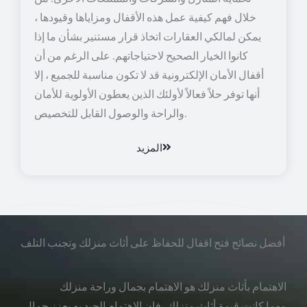
خلال فهم كيفية عمل هذه الأقفال ومزاياها وقيودها ،
يمكن لمالكي العقارات اتخاذ قرار مستنير بشأن ما إذا
كانوا الخيار الصحيح لاحتياجاتهم. على الرغم من أن
أقفال الأمان الإلكترونية قد لا تكون مناسبة للجميع ، إلا
أنها توفر حلاً فعالاً لأولئك الذين يعطون الأولوية للأمان
والراحة والوصول القابل للتخصيص.
المزيد
أفضل نصائح فتح اقفال للحفاظ على أثاث منزلك وتجنب التلف
الاهتمام بأثاث منزلك هو الاهتمام بجمال وراحة منزلك
مهما كانت قيمة أثاث منزلك، فإن الاهتمام الجيد به يعزز جمال