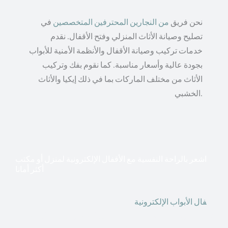
نحن فريق
من النجارين المحترفين المتخصصين
في
تصليح وصيانة الأثاث المنزلي وفتح الأقفال. نقدم
خدمات تركيب وصيانة الأقفال والأنظمة الأمنية للأبواب
بجودة عالية وأسعار مناسبة. كما نقوم بفك وتركيب
الأثاث من مختلف الماركات بما في ذلك إيكيا والأثاث
الخشبي.
اشعر بالراحة النفسية مع الأقفال الإلكترونية لمنزل أو مكتب
أكثر أمانا
أق
فال الأبواب الإلكترونية
قطعت أشكال التكنولوجيا الأكثر
تقدماً طريقها إلى منازلنا. في الوقت الحاضر ، يمكننا استخدام