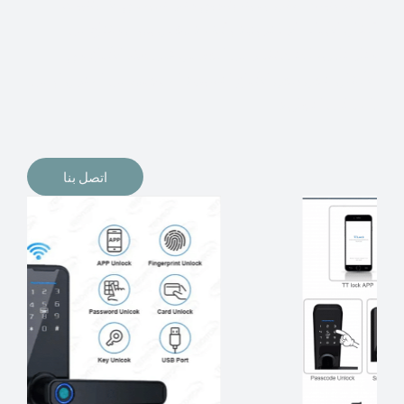
الإلكترونيات لقفل أبوابنا وتأمين منازلنا. يمكن الآن تثبيت
أقفال الأبواب الإلكترونية وأنظمة دخول بدون مفتاح في
منازلنا. ربما كنت تفكر في الحصول على هذه الأنواع من
الأقفال لتحل محل الأنواع التقليدية الموجودة في المنزل أو في
المكاتب التجارية.
اتصل بنا