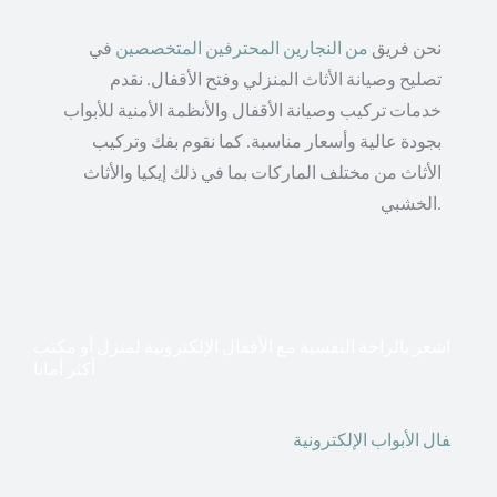
نحن فريق
من النجارين المحترفين المتخصصين
في
تصليح وصيانة الأثاث المنزلي وفتح الأقفال. نقدم
خدمات تركيب وصيانة الأقفال والأنظمة الأمنية للأبواب
بجودة عالية وأسعار مناسبة. كما نقوم بفك وتركيب
الأثاث من مختلف الماركات بما في ذلك إيكيا والأثاث
الخشبي.
اشعر بالراحة النفسية مع الأقفال الإلكترونية لمنزل أو مكتب
أكثر أمانا
أق
فال الأبواب الإلكترونية
قطعت أشكال التكنولوجيا الأكثر
تقدماً طريقها إلى منازلنا. في الوقت الحاضر ، يمكننا استخدام