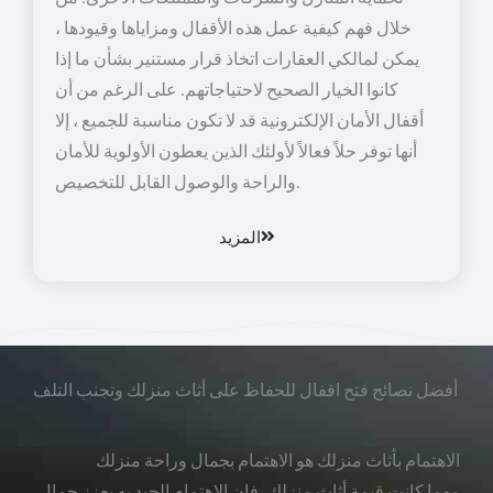
خلال فهم كيفية عمل هذه الأقفال ومزاياها وقيودها ،
يمكن لمالكي العقارات اتخاذ قرار مستنير بشأن ما إذا
كانوا الخيار الصحيح لاحتياجاتهم. على الرغم من أن
أقفال الأمان الإلكترونية قد لا تكون مناسبة للجميع ، إلا
أنها توفر حلاً فعالاً لأولئك الذين يعطون الأولوية للأمان
والراحة والوصول القابل للتخصيص.
المزيد
أفضل نصائح فتح اقفال للحفاظ على أثاث منزلك وتجنب التلف
الاهتمام بأثاث منزلك هو الاهتمام بجمال وراحة منزلك
مهما كانت قيمة أثاث منزلك، فإن الاهتمام الجيد به يعزز جمال