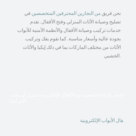
نحن فريق
من النجارين المحترفين المتخصصين
في
تصليح وصيانة الأثاث المنزلي وفتح الأقفال. نقدم
خدمات تركيب وصيانة الأقفال والأنظمة الأمنية للأبواب
بجودة عالية وأسعار مناسبة. كما نقوم بفك وتركيب
الأثاث من مختلف الماركات بما في ذلك إيكيا والأثاث
الخشبي.
اشعر بالراحة النفسية مع الأقفال الإلكترونية لمنزل أو مكتب
أكثر أمانا
أق
فال الأبواب الإلكترونية
قطعت أشكال التكنولوجيا الأكثر
تقدماً طريقها إلى منازلنا. في الوقت الحاضر ، يمكننا استخدام