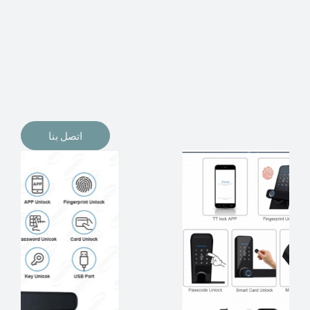
الإلكترونيات لقفل أبوابنا وتأمين منازلنا. يمكن الآن تثبيت
أقفال الأبواب الإلكترونية وأنظمة دخول بدون مفتاح في
منازلنا. ربما كنت تفكر في الحصول على هذه الأنواع من
الأقفال لتحل محل الأنواع التقليدية الموجودة في المنزل أو في
المكاتب التجارية.
اتصل بنا