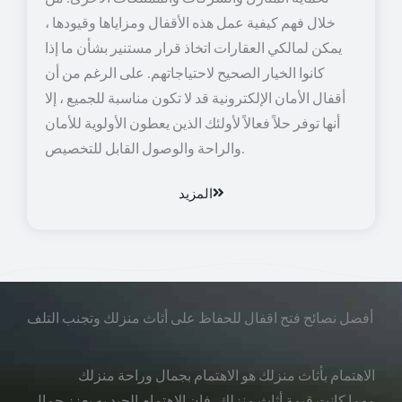
خلال فهم كيفية عمل هذه الأقفال ومزاياها وقيودها ،
يمكن لمالكي العقارات اتخاذ قرار مستنير بشأن ما إذا
كانوا الخيار الصحيح لاحتياجاتهم. على الرغم من أن
أقفال الأمان الإلكترونية قد لا تكون مناسبة للجميع ، إلا
أنها توفر حلاً فعالاً لأولئك الذين يعطون الأولوية للأمان
والراحة والوصول القابل للتخصيص.
المزيد
أفضل نصائح فتح اقفال للحفاظ على أثاث منزلك وتجنب التلف
الاهتمام بأثاث منزلك هو الاهتمام بجمال وراحة منزلك
مهما كانت قيمة أثاث منزلك، فإن الاهتمام الجيد به يعزز جمال