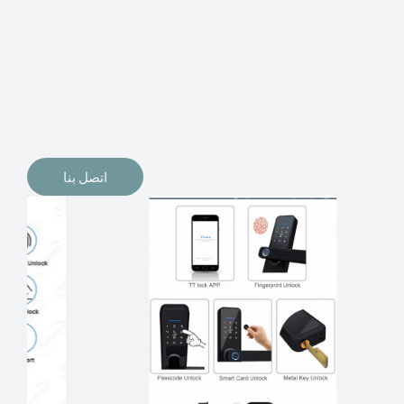
الإلكترونيات لقفل أبوابنا وتأمين منازلنا. يمكن الآن تثبيت
أقفال الأبواب الإلكترونية وأنظمة دخول بدون مفتاح في
منازلنا. ربما كنت تفكر في الحصول على هذه الأنواع من
الأقفال لتحل محل الأنواع التقليدية الموجودة في المنزل أو في
المكاتب التجارية.
اتصل بنا