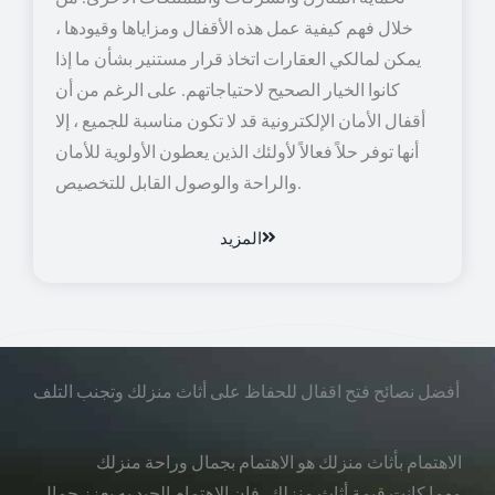
خلال فهم كيفية عمل هذه الأقفال ومزاياها وقيودها ،
يمكن لمالكي العقارات اتخاذ قرار مستنير بشأن ما إذا
كانوا الخيار الصحيح لاحتياجاتهم. على الرغم من أن
أقفال الأمان الإلكترونية قد لا تكون مناسبة للجميع ، إلا
أنها توفر حلاً فعالاً لأولئك الذين يعطون الأولوية للأمان
والراحة والوصول القابل للتخصيص.
المزيد
أفضل نصائح فتح اقفال للحفاظ على أثاث منزلك وتجنب التلف
الاهتمام بأثاث منزلك هو الاهتمام بجمال وراحة منزلك
مهما كانت قيمة أثاث منزلك، فإن الاهتمام الجيد به يعزز جمال