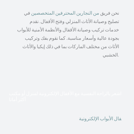
نحن فريق
من النجارين المحترفين المتخصصين
في
تصليح وصيانة الأثاث المنزلي وفتح الأقفال. نقدم
خدمات تركيب وصيانة الأقفال والأنظمة الأمنية للأبواب
بجودة عالية وأسعار مناسبة. كما نقوم بفك وتركيب
الأثاث من مختلف الماركات بما في ذلك إيكيا والأثاث
الخشبي.
اشعر بالراحة النفسية مع الأقفال الإلكترونية لمنزل أو مكتب
أكثر أمانا
أق
فال الأبواب الإلكترونية
قطعت أشكال التكنولوجيا الأكثر
تقدماً طريقها إلى منازلنا. في الوقت الحاضر ، يمكننا استخدام