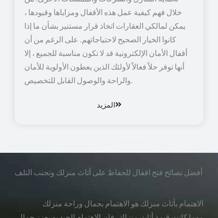
خلال فهم كيفية عمل هذه الأقفال ومزاياها وقيودها ،
يمكن لمالكي العقارات اتخاذ قرار مستنير بشأن ما إذا
كانوا الخيار الصحيح لاحتياجاتهم. على الرغم من أن
أقفال الأمان الإلكترونية قد لا تكون مناسبة للجميع ، إلا
أنها توفر حلاً فعالاً لأولئك الذين يعطون الأولوية للأمان
والراحة والوصول القابل للتخصيص.
المزيد
أفضل نصائح فتح اقفال للحفاظ على أثاث منزلك وتجنب التلف
الاهتمام بأثاث منزلك هو الاهتمام بجمال وراحة منزلك
مهما كانت قيمة أثاث منزلك، فإن الاهتمام الجيد به يعزز جمال