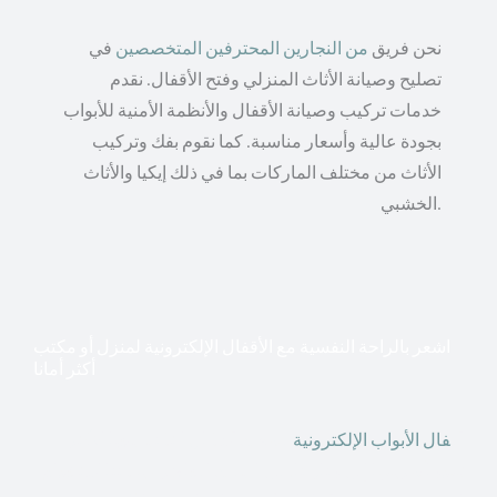
نحن فريق
من النجارين المحترفين المتخصصين
في
تصليح وصيانة الأثاث المنزلي وفتح الأقفال. نقدم
خدمات تركيب وصيانة الأقفال والأنظمة الأمنية للأبواب
بجودة عالية وأسعار مناسبة. كما نقوم بفك وتركيب
الأثاث من مختلف الماركات بما في ذلك إيكيا والأثاث
الخشبي.
اشعر بالراحة النفسية مع الأقفال الإلكترونية لمنزل أو مكتب
أكثر أمانا
أق
فال الأبواب الإلكترونية
قطعت أشكال التكنولوجيا الأكثر
تقدماً طريقها إلى منازلنا. في الوقت الحاضر ، يمكننا استخدام