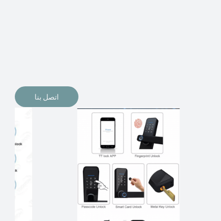
الإلكترونيات لقفل أبوابنا وتأمين منازلنا. يمكن الآن تثبيت
أقفال الأبواب الإلكترونية وأنظمة دخول بدون مفتاح في
منازلنا. ربما كنت تفكر في الحصول على هذه الأنواع من
الأقفال لتحل محل الأنواع التقليدية الموجودة في المنزل أو في
المكاتب التجارية.
اتصل بنا