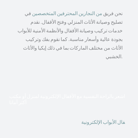
نحن فريق
من النجارين المحترفين المتخصصين
في
تصليح وصيانة الأثاث المنزلي وفتح الأقفال. نقدم
خدمات تركيب وصيانة الأقفال والأنظمة الأمنية للأبواب
بجودة عالية وأسعار مناسبة. كما نقوم بفك وتركيب
الأثاث من مختلف الماركات بما في ذلك إيكيا والأثاث
الخشبي.
اشعر بالراحة النفسية مع الأقفال الإلكترونية لمنزل أو مكتب
أكثر أمانا
أق
فال الأبواب الإلكترونية
قطعت أشكال التكنولوجيا الأكثر
تقدماً طريقها إلى منازلنا. في الوقت الحاضر ، يمكننا استخدام