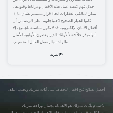
خلال فهم كيفية عمل هذه الأقفال ومزاياها وقيودها ،
يمكن لمالكي العقارات اتخاذ قرار مستنير بشأن ما إذا
كانوا الخيار الصحيح لاحتياجاتهم. على الرغم من أن
أقفال الأمان الإلكترونية قد لا تكون مناسبة للجميع ، إلا
أنها توفر حلاً فعالاً لأولئك الذين يعطون الأولوية للأمان
والراحة والوصول القابل للتخصيص.
المزيد
أفضل نصائح فتح اقفال للحفاظ على أثاث منزلك وتجنب التلف
الاهتمام بأثاث منزلك هو الاهتمام بجمال وراحة منزلك
مهما كانت قيمة أثاث منزلك، فإن الاهتمام الجيد به يعزز جمال