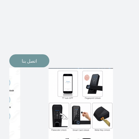
الإلكترونيات لقفل أبوابنا وتأمين منازلنا. يمكن الآن تثبيت
أقفال الأبواب الإلكترونية وأنظمة دخول بدون مفتاح في
منازلنا. ربما كنت تفكر في الحصول على هذه الأنواع من
الأقفال لتحل محل الأنواع التقليدية الموجودة في المنزل أو في
المكاتب التجارية.
اتصل بنا