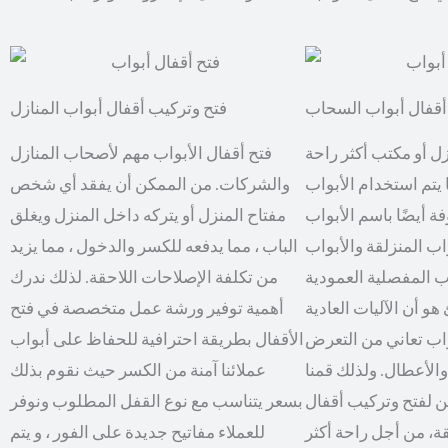
أقفال أبواب السحاب
فتح وتركيب أقفال أبواب المنازل
 أو مكتب أكثر راحة
فتح أقفال الأبواب مهم لأصحاب المنازل
ا يتم استخدام الأبواب
والشركات. من الممكن أن يفقد أي شخص
فة أيضًا باسم الأبواب
مفتاح المنزل أو يتركه داخل المنزل ويغلق
اب المنزلقة والأبواب
الباب ، مما يدفعه للكسر والدخول ، مما يزيد
واب المفصلية العمودية
من تكلفة الإصلاحات اللاحقة. لذلك ندرك
هو أن الآليات العادية
أهمية توفير ورشة عمل متخصصة في فتح
واب تعاني من التعرض
الأقفال بطريقة احترافية للحفاظ على أبواب
الأعطال. ولذلك قمنا
عملائنا آمنة من الكسر حيث نقوم بذلك
 لفتح وتركيب أقفال
بسعر يتناسب مع نوع القفل المطلوب ونوفر
للعملاء مفاتيح جديدة على الفور ، و يتم