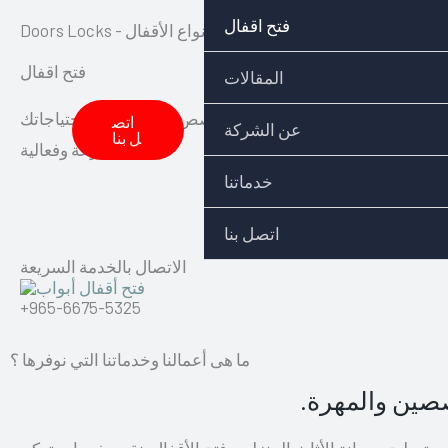
Skip
فتح اقفال
Doors Loc - اختيارك المناسب لفتح وتركيب جميع أنواع الأقفال
to
فتح اقفال
content
المقالات
 تركيب قفل جديد، فإن فريقنا المتخصص سيقوم بتلبية احتياجاتك
اتص
عن الشركة
ل بنا
بسرعة وفعالية
خدماتنا
اتصل بنا
الاتصال بالخدمة السريعة
+965-6675-5325
ما هى أعمالنا وخدماتنا التي نوفرها ؟
صصين والمهرة.