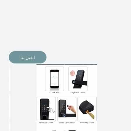
الإلكترونيات لقفل أبوابنا وتأمين منازلنا. يمكن الآن تثبيت
أقفال الأبواب الإلكترونية وأنظمة دخول بدون مفتاح في
منازلنا. ربما كنت تفكر في الحصول على هذه الأنواع من
الأقفال لتحل محل الأنواع التقليدية الموجودة في المنزل أو في
المكاتب التجارية.
اتصل بنا