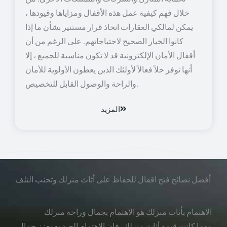
خلال فهم كيفية عمل هذه الأقفال ومزاياها وقيودها ،
يمكن لمالكي العقارات اتخاذ قرار مستنير بشأن ما إذا
كانوا الخيار الصحيح لاحتياجاتهم. على الرغم من أن
أقفال الأمان الإلكترونية قد لا تكون مناسبة للجميع ، إلا
أنها توفر حلاً فعالاً لأولئك الذين يعطون الأولوية للأمان
والراحة والوصول القابل للتخصيص.
المزيد
أفضل نصائح فتح اقفال للحفاظ على أثاث منزلك وتجنب التلف
الاهتمام بأثاث منزلك هو الاهتمام بجمال وراحة منزلك
مهما كانت قيمة أثاث منزلك، فإن الاهتمام الجيد به يعزز جمال