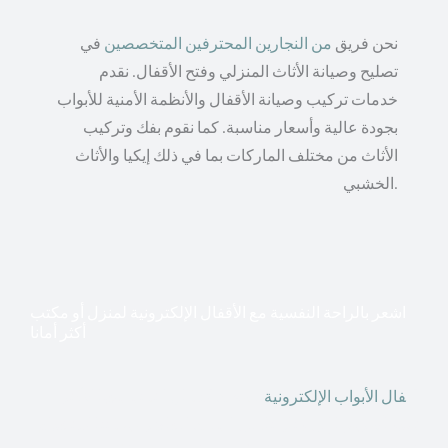
نحن فريق
من النجارين المحترفين المتخصصين
في
تصليح وصيانة الأثاث المنزلي وفتح الأقفال. نقدم
خدمات تركيب وصيانة الأقفال والأنظمة الأمنية للأبواب
بجودة عالية وأسعار مناسبة. كما نقوم بفك وتركيب
الأثاث من مختلف الماركات بما في ذلك إيكيا والأثاث
الخشبي.
اشعر بالراحة النفسية مع الأقفال الإلكترونية لمنزل أو مكتب
أكثر أمانا
أق
فال الأبواب الإلكترونية
قطعت أشكال التكنولوجيا الأكثر
تقدماً طريقها إلى منازلنا. في الوقت الحاضر ، يمكننا استخدام