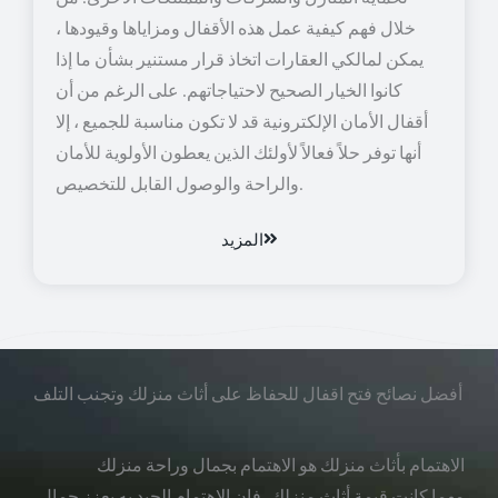
خلال فهم كيفية عمل هذه الأقفال ومزاياها وقيودها ،
يمكن لمالكي العقارات اتخاذ قرار مستنير بشأن ما إذا
كانوا الخيار الصحيح لاحتياجاتهم. على الرغم من أن
أقفال الأمان الإلكترونية قد لا تكون مناسبة للجميع ، إلا
أنها توفر حلاً فعالاً لأولئك الذين يعطون الأولوية للأمان
والراحة والوصول القابل للتخصيص.
المزيد
أفضل نصائح فتح اقفال للحفاظ على أثاث منزلك وتجنب التلف
الاهتمام بأثاث منزلك هو الاهتمام بجمال وراحة منزلك
مهما كانت قيمة أثاث منزلك، فإن الاهتمام الجيد به يعزز جمال