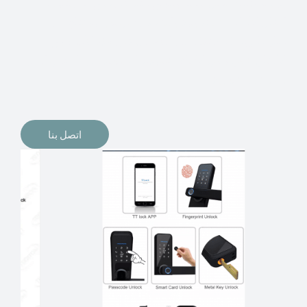
الإلكترونيات لقفل أبوابنا وتأمين منازلنا. يمكن الآن تثبيت
أقفال الأبواب الإلكترونية وأنظمة دخول بدون مفتاح في
منازلنا. ربما كنت تفكر في الحصول على هذه الأنواع من
الأقفال لتحل محل الأنواع التقليدية الموجودة في المنزل أو في
المكاتب التجارية.
اتصل بنا