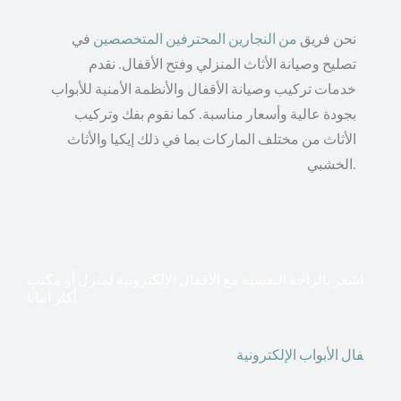
نحن فريق
من النجارين المحترفين المتخصصين
في
تصليح وصيانة الأثاث المنزلي وفتح الأقفال. نقدم
خدمات تركيب وصيانة الأقفال والأنظمة الأمنية للأبواب
بجودة عالية وأسعار مناسبة. كما نقوم بفك وتركيب
الأثاث من مختلف الماركات بما في ذلك إيكيا والأثاث
الخشبي.
اشعر بالراحة النفسية مع الأقفال الإلكترونية لمنزل أو مكتب
أكثر أمانا
أق
فال الأبواب الإلكترونية
قطعت أشكال التكنولوجيا الأكثر
تقدماً طريقها إلى منازلنا. في الوقت الحاضر ، يمكننا استخدام