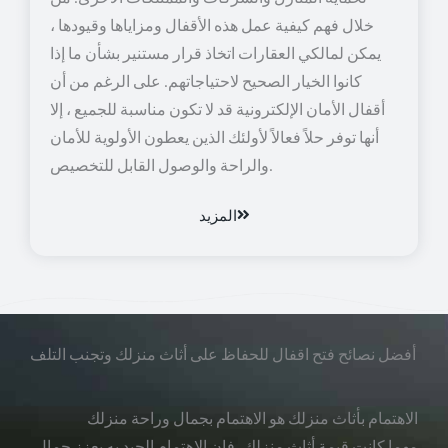
خلال فهم كيفية عمل هذه الأقفال ومزاياها وقيودها ،
يمكن لمالكي العقارات اتخاذ قرار مستنير بشأن ما إذا
كانوا الخيار الصحيح لاحتياجاتهم. على الرغم من أن
أقفال الأمان الإلكترونية قد لا تكون مناسبة للجميع ، إلا
أنها توفر حلاً فعالاً لأولئك الذين يعطون الأولوية للأمان
والراحة والوصول القابل للتخصيص.
المزيد
أفضل نصائح فتح اقفال للحفاظ على أثاث منزلك وتجنب التلف
الاهتمام بأثاث منزلك هو الاهتمام بجمال وراحة منزلك
مهما كانت قيمة أثاث منزلك، فإن الاهتمام الجيد به يعزز جمال