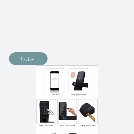
الإلكترونيات لقفل أبوابنا وتأمين منازلنا. يمكن الآن تثبيت
أقفال الأبواب الإلكترونية وأنظمة دخول بدون مفتاح في
منازلنا. ربما كنت تفكر في الحصول على هذه الأنواع من
الأقفال لتحل محل الأنواع التقليدية الموجودة في المنزل أو في
المكاتب التجارية.
اتصل بنا