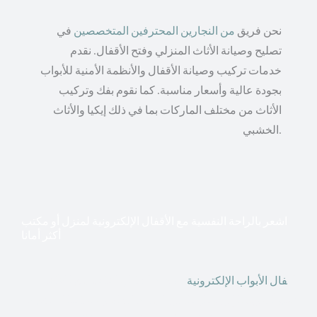
نحن فريق
من النجارين المحترفين المتخصصين
في
تصليح وصيانة الأثاث المنزلي وفتح الأقفال. نقدم
خدمات تركيب وصيانة الأقفال والأنظمة الأمنية للأبواب
بجودة عالية وأسعار مناسبة. كما نقوم بفك وتركيب
الأثاث من مختلف الماركات بما في ذلك إيكيا والأثاث
الخشبي.
اشعر بالراحة النفسية مع الأقفال الإلكترونية لمنزل أو مكتب
أكثر أمانا
أق
فال الأبواب الإلكترونية
قطعت أشكال التكنولوجيا الأكثر
تقدماً طريقها إلى منازلنا. في الوقت الحاضر ، يمكننا استخدام