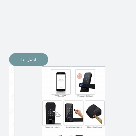
الإلكترونيات لقفل أبوابنا وتأمين منازلنا. يمكن الآن تثبيت
أقفال الأبواب الإلكترونية وأنظمة دخول بدون مفتاح في
منازلنا. ربما كنت تفكر في الحصول على هذه الأنواع من
الأقفال لتحل محل الأنواع التقليدية الموجودة في المنزل أو في
المكاتب التجارية.
اتصل بنا