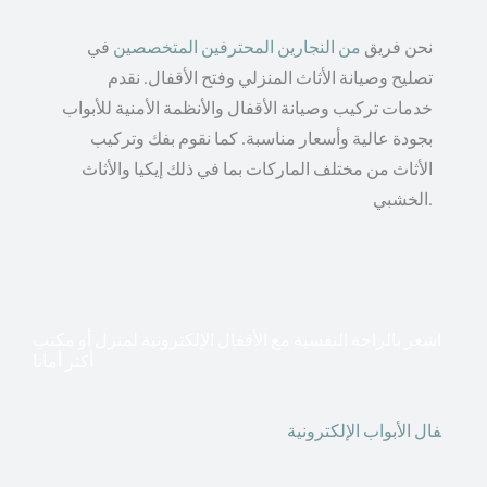
نحن فريق
من النجارين المحترفين المتخصصين
في
تصليح وصيانة الأثاث المنزلي وفتح الأقفال. نقدم
خدمات تركيب وصيانة الأقفال والأنظمة الأمنية للأبواب
بجودة عالية وأسعار مناسبة. كما نقوم بفك وتركيب
الأثاث من مختلف الماركات بما في ذلك إيكيا والأثاث
الخشبي.
اشعر بالراحة النفسية مع الأقفال الإلكترونية لمنزل أو مكتب
أكثر أمانا
أق
فال الأبواب الإلكترونية
قطعت أشكال التكنولوجيا الأكثر
تقدماً طريقها إلى منازلنا. في الوقت الحاضر ، يمكننا استخدام