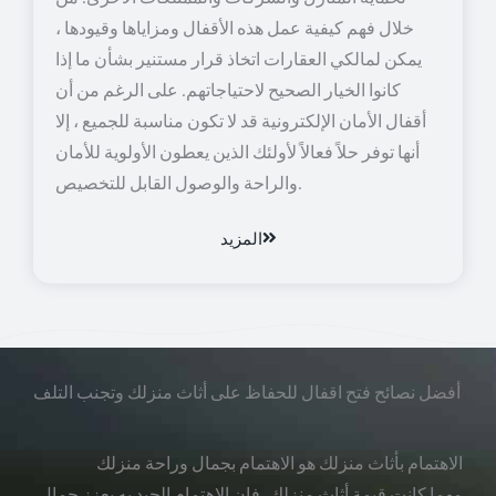
خلال فهم كيفية عمل هذه الأقفال ومزاياها وقيودها ،
يمكن لمالكي العقارات اتخاذ قرار مستنير بشأن ما إذا
كانوا الخيار الصحيح لاحتياجاتهم. على الرغم من أن
أقفال الأمان الإلكترونية قد لا تكون مناسبة للجميع ، إلا
أنها توفر حلاً فعالاً لأولئك الذين يعطون الأولوية للأمان
والراحة والوصول القابل للتخصيص.
المزيد
أفضل نصائح فتح اقفال للحفاظ على أثاث منزلك وتجنب التلف
الاهتمام بأثاث منزلك هو الاهتمام بجمال وراحة منزلك
مهما كانت قيمة أثاث منزلك، فإن الاهتمام الجيد به يعزز جمال