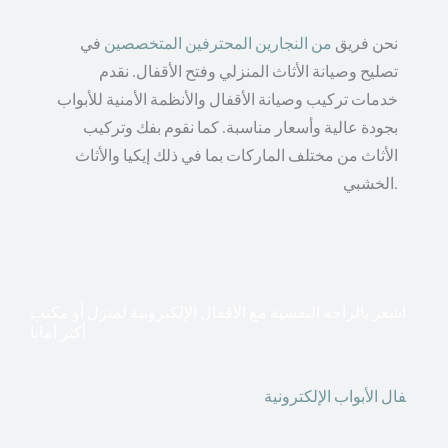
نحن فريق
من النجارين المحترفين المتخصصين
في
تصليح وصيانة الأثاث المنزلي وفتح الأقفال. نقدم
خدمات تركيب وصيانة الأقفال والأنظمة الأمنية للأبواب
بجودة عالية وأسعار مناسبة. كما نقوم بفك وتركيب
الأثاث من مختلف الماركات بما في ذلك إيكيا والأثاث
الخشبي.
اشعر بالراحة النفسية مع الأقفال الإلكترونية لمنزل أو مكتب
أكثر أمانا
أق
فال الأبواب الإلكترونية
قطعت أشكال التكنولوجيا الأكثر
تقدماً طريقها إلى منازلنا. في الوقت الحاضر ، يمكننا استخدام