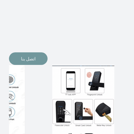
الإلكترونيات لقفل أبوابنا وتأمين منازلنا. يمكن الآن تثبيت
أقفال الأبواب الإلكترونية وأنظمة دخول بدون مفتاح في
منازلنا. ربما كنت تفكر في الحصول على هذه الأنواع من
الأقفال لتحل محل الأنواع التقليدية الموجودة في المنزل أو في
المكاتب التجارية.
اتصل بنا