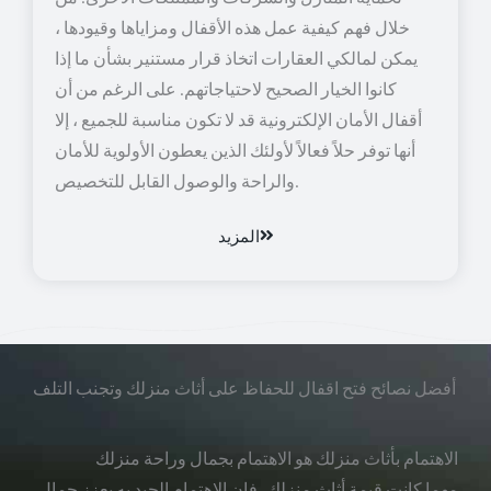
خلال فهم كيفية عمل هذه الأقفال ومزاياها وقيودها ،
يمكن لمالكي العقارات اتخاذ قرار مستنير بشأن ما إذا
كانوا الخيار الصحيح لاحتياجاتهم. على الرغم من أن
أقفال الأمان الإلكترونية قد لا تكون مناسبة للجميع ، إلا
أنها توفر حلاً فعالاً لأولئك الذين يعطون الأولوية للأمان
والراحة والوصول القابل للتخصيص.
المزيد
أفضل نصائح فتح اقفال للحفاظ على أثاث منزلك وتجنب التلف
الاهتمام بأثاث منزلك هو الاهتمام بجمال وراحة منزلك
مهما كانت قيمة أثاث منزلك، فإن الاهتمام الجيد به يعزز جمال