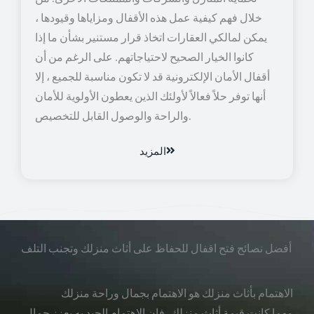
خلال فهم كيفية عمل هذه الأقفال ومزاياها وقيودها ،
يمكن لمالكي العقارات اتخاذ قرار مستنير بشأن ما إذا
كانوا الخيار الصحيح لاحتياجاتهم. على الرغم من أن
أقفال الأمان الإلكترونية قد لا تكون مناسبة للجميع ، إلا
أنها توفر حلاً فعالاً لأولئك الذين يعطون الأولوية للأمان
والراحة والوصول القابل للتخصيص.
المزيد
أفضل نصائح فتح اقفال للحفاظ على أثاث منزلك وتجنب التلف
الاهتمام بأثاث منزلك هو الاهتمام بجمال وراحة منزلك
مهما كانت قيمة أثاث منزلك، فإن الاهتمام الجيد به يعزز جمال