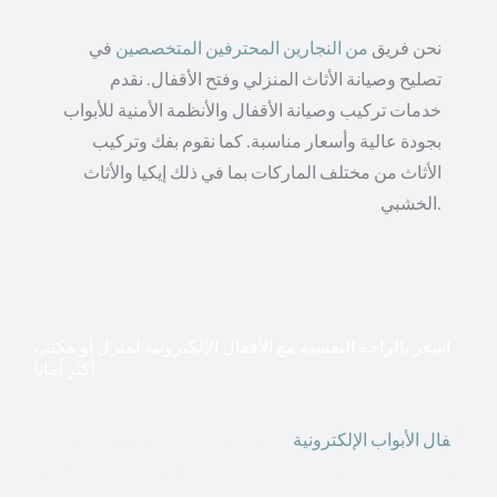
نحن فريق
من النجارين المحترفين المتخصصين
في
تصليح وصيانة الأثاث المنزلي وفتح الأقفال. نقدم
خدمات تركيب وصيانة الأقفال والأنظمة الأمنية للأبواب
بجودة عالية وأسعار مناسبة. كما نقوم بفك وتركيب
الأثاث من مختلف الماركات بما في ذلك إيكيا والأثاث
الخشبي.
اشعر بالراحة النفسية مع الأقفال الإلكترونية لمنزل أو مكتب
أكثر أمانا
أق
فال الأبواب الإلكترونية
قطعت أشكال التكنولوجيا الأكثر
تقدماً طريقها إلى منازلنا. في الوقت الحاضر ، يمكننا استخدام