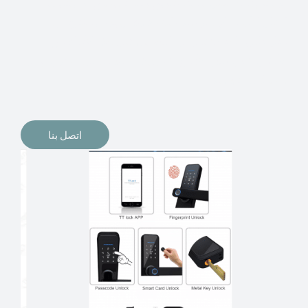
الإلكترونيات لقفل أبوابنا وتأمين منازلنا. يمكن الآن تثبيت
أقفال الأبواب الإلكترونية وأنظمة دخول بدون مفتاح في
منازلنا. ربما كنت تفكر في الحصول على هذه الأنواع من
الأقفال لتحل محل الأنواع التقليدية الموجودة في المنزل أو في
المكاتب التجارية.
اتصل بنا