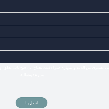
Doors Locks - اختيارك المناسب لفتح وتركيب جميع أنواع الأقفال
فتح اقفال
لى مستوى من الدقة والمهارة. سواء كنت تحتاج إلى فتح باب مغلق أو
بسرعة وفعالية
اتصل بنا