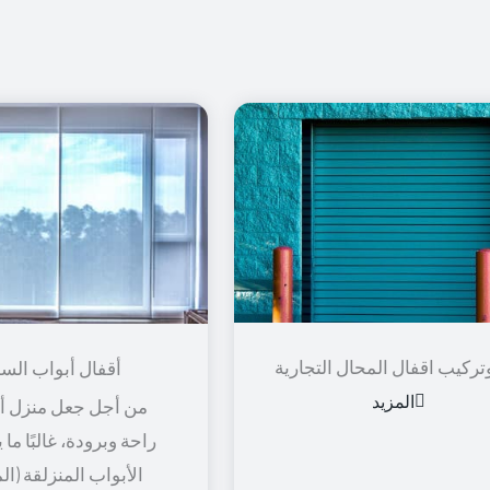
تركيب اقفال المحال التجارية
أقفال أبواب الس
المزيد
من أجل جعل منزل أو
راحة وبرودة، غالبًا ما
الأبواب المنزلقة (ال