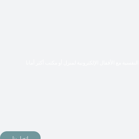
لنفسية مع الأقفال الإلكترونية لمنزل أو مكتب أكثر أمانا
طعت أشكال التكنولوجيا الأكثر تقدماً طريقها إلى منازلنا. في الوقت
إلكترونيات لقفل أبوابنا وتأمين منازلنا. يمكن الآن تثبيت أقفال
مة دخول بدون مفتاح في منازلنا. ربما كنت تفكر في الحصول على هذه
اتصل بنا