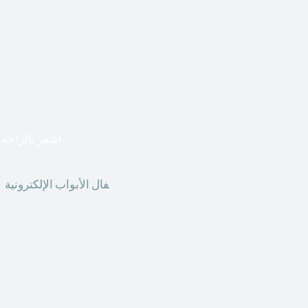
اشعر بالراحة ا
أق
فال الأبواب الإلكترونية
ق
الحاضر ، يمكننا استخدام ال
الأبواب الإلكترونية وأنظ
الأنواع من الأقفال لتحل محل الأنواع التقليدية الموجودة في المنزل أو في المكاتب التجارية.