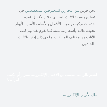
نحن فريق
من النجارين المحترفين المتخصصين
في
تصليح وصيانة الأثاث المنزلي وفتح الأقفال. نقدم
خدمات تركيب وصيانة الأقفال والأنظمة الأمنية للأبواب
بجودة عالية وأسعار مناسبة. كما نقوم بفك وتركيب
الأثاث من مختلف الماركات بما في ذلك إيكيا والأثاث
الخشبي.
اشعر بالراحة النفسية مع الأقفال الإلكترونية لمنزل أو مكتب
أكثر أمانا
أق
فال الأبواب الإلكترونية
قطعت أشكال التكنولوجيا الأكثر
تقدماً طريقها إلى منازلنا. في الوقت الحاضر ، يمكننا استخدام