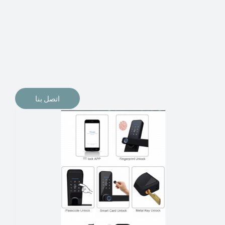
الإلكترونيات لقفل أبوابنا وتأمين منازلنا. يمكن الآن تثبيت
أقفال الأبواب الإلكترونية وأنظمة دخول بدون مفتاح في
منازلنا. ربما كنت تفكر في الحصول على هذه الأنواع من
الأقفال لتحل محل الأنواع التقليدية الموجودة في المنزل أو في
المكاتب التجارية.
اتصل بنا