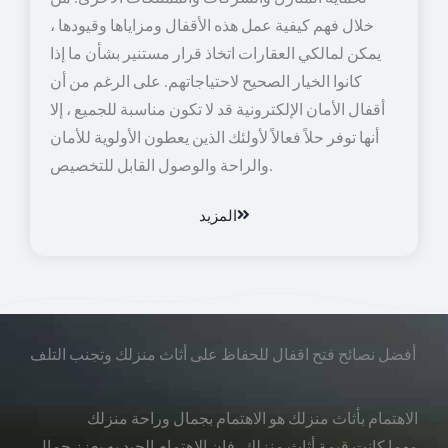
خلال فهم كيفية عمل هذه الأقفال ومزاياها وقيودها ،
يمكن لمالكي العقارات اتخاذ قرار مستنير بشأن ما إذا
كانوا الخيار الصحيح لاحتياجاتهم. على الرغم من أن
أقفال الأمان الإلكترونية قد لا تكون مناسبة للجميع ، إلا
أنها توفر حلاً فعالاً لأولئك الذين يعطون الأولوية للأمان
والراحة والوصول القابل للتخصيص.
المزيد
أفضل نصائح فتح اقفال للحفاظ على أثاث منزلك وتجنب التلف
الاهتمام بأثاث منزلك هو الاهتمام بجمال وراحة منزلك
مهما كانت قيمة أثاث منزلك، فإن الاهتمام الجيد به يعزز جمال