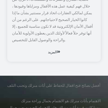
خلال فهم كيفية عمل هذه الأقفال ومزاياها وقيودها ،
يمكن لمالكي العقارات اتخاذ قرار مستنير بشأن ما إذا
كانوا الخيار الصحيح لاحتياجاتهم. على الرغم من أن
أقفال الأمان الإلكترونية قد لا تكون مناسبة للجميع ، إلا
أنها توفر حلاً فعالاً لأولئك الذين يعطون الأولوية للأمان
والراحة والوصول القابل للتخصيص.
المزيد
أفضل نصائح فتح اقفال للحفاظ على أثاث منزلك وتجنب التلف
الاهتمام بأثاث منزلك هو الاهتمام بجمال وراحة منزلك
مهما كانت قيمة أثاث منزلك، فإن الاهتمام الجيد به يعزز جمال