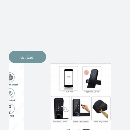
الإلكترونيات لقفل أبوابنا وتأمين منازلنا. يمكن الآن تثبيت
أقفال الأبواب الإلكترونية وأنظمة دخول بدون مفتاح في
منازلنا. ربما كنت تفكر في الحصول على هذه الأنواع من
الأقفال لتحل محل الأنواع التقليدية الموجودة في المنزل أو في
المكاتب التجارية.
اتصل بنا