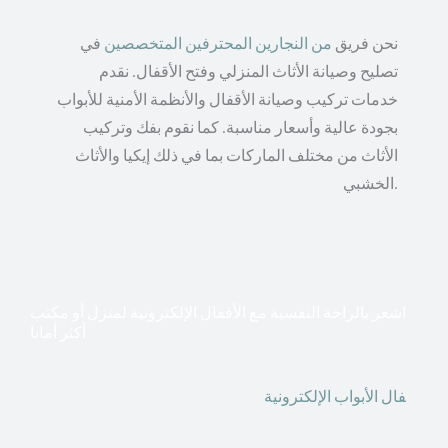
نحن فريق
من النجارين المحترفين المتخصصين
في
تصليح وصيانة الأثاث المنزلي وفتح الأقفال. نقدم
خدمات تركيب وصيانة الأقفال والأنظمة الأمنية للأبواب
بجودة عالية وأسعار مناسبة. كما نقوم بفك وتركيب
الأثاث من مختلف الماركات بما في ذلك إيكيا والأثاث
الخشبي.
اشعر بالراحة النفسية مع الأقفال الإلكترونية لمنزل أو مكتب
أكثر أمانا
أق
فال الأبواب الإلكترونية
قطعت أشكال التكنولوجيا الأكثر
تقدماً طريقها إلى منازلنا. في الوقت الحاضر ، يمكننا استخدام