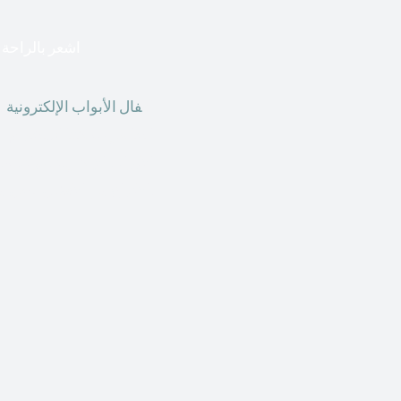
اشعر بالراحة ا
أق
فال الأبواب الإلكترونية
ق
الحاضر ، يمكننا استخدام ال
الأبواب الإلكترونية وأنظ
الأنواع من الأقفال لتحل محل الأنواع التقليدية الموجودة في المنزل أو في المكاتب التجارية.