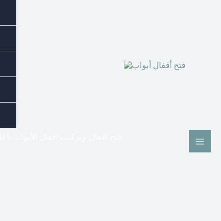
فتح اقفال وتركيب اقفال الأبواب بأع