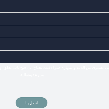
Doors Locks - اختيارك المناسب لفتح وتركيب جميع أنواع الأقفال
فتح اقفال
لى مستوى من الدقة والمهارة. سواء كنت تحتاج إلى فتح باب مغلق أو
بسرعة وفعالية
اتصل بنا