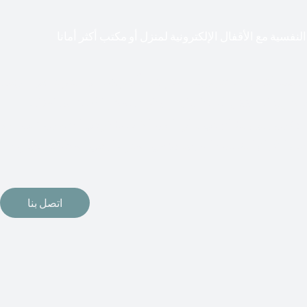
لنفسية مع الأقفال الإلكترونية لمنزل أو مكتب أكثر أمانا
طعت أشكال التكنولوجيا الأكثر تقدماً طريقها إلى منازلنا. في الوقت
إلكترونيات لقفل أبوابنا وتأمين منازلنا. يمكن الآن تثبيت أقفال
مة دخول بدون مفتاح في منازلنا. ربما كنت تفكر في الحصول على هذه
اتصل بنا