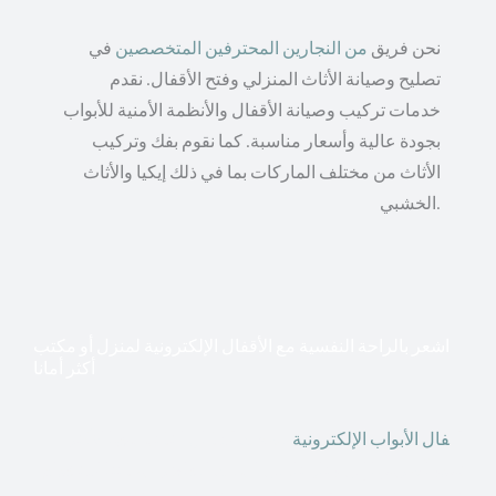
نحن فريق
من النجارين المحترفين المتخصصين
في
تصليح وصيانة الأثاث المنزلي وفتح الأقفال. نقدم
خدمات تركيب وصيانة الأقفال والأنظمة الأمنية للأبواب
بجودة عالية وأسعار مناسبة. كما نقوم بفك وتركيب
الأثاث من مختلف الماركات بما في ذلك إيكيا والأثاث
الخشبي.
اشعر بالراحة النفسية مع الأقفال الإلكترونية لمنزل أو مكتب
أكثر أمانا
أق
فال الأبواب الإلكترونية
قطعت أشكال التكنولوجيا الأكثر
تقدماً طريقها إلى منازلنا. في الوقت الحاضر ، يمكننا استخدام