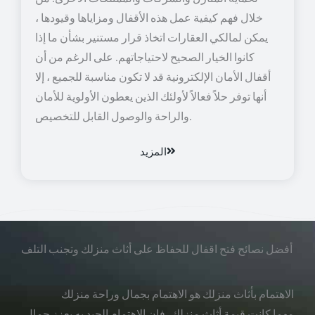
خلال فهم كيفية عمل هذه الأقفال ومزاياها وقيودها ،
يمكن لمالكي العقارات اتخاذ قرار مستنير بشأن ما إذا
كانوا الخيار الصحيح لاحتياجاتهم. على الرغم من أن
أقفال الأمان الإلكترونية قد لا تكون مناسبة للجميع ، إلا
أنها توفر حلاً فعالاً لأولئك الذين يعطون الأولوية للأمان
والراحة والوصول القابل للتخصيص.
المزيد
أفضل نصائح فتح اقفال للحفاظ على أثاث منزلك وتجنب التلف
الاهتمام بأثاث منزلك هو الاهتمام بجمال وراحة منزلك
مهما كانت قيمة أثاث منزلك، فإن الاهتمام الجيد به يعزز جمال