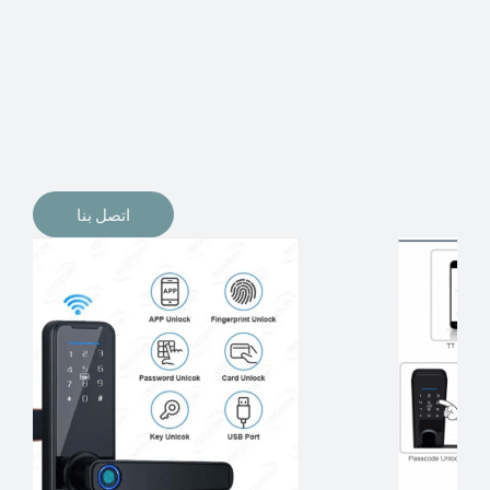
الإلكترونيات لقفل أبوابنا وتأمين منازلنا. يمكن الآن تثبيت
أقفال الأبواب الإلكترونية وأنظمة دخول بدون مفتاح في
منازلنا. ربما كنت تفكر في الحصول على هذه الأنواع من
الأقفال لتحل محل الأنواع التقليدية الموجودة في المنزل أو في
المكاتب التجارية.
اتصل بنا