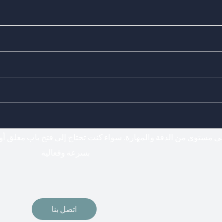
Doors Locks - اختيارك المناسب لفتح وتركيب جميع أنواع الأقفال
فتح اقفال
لى مستوى من الدقة والمهارة. سواء كنت تحتاج إلى فتح باب مغلق أو
بسرعة وفعالية
اتصل بنا