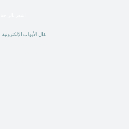
اشعر بالراحة ا
أق
فال الأبواب الإلكترونية
ق
الحاضر ، يمكننا استخدام ال
الأبواب الإلكترونية وأنظ
الأنواع من الأقفال لتحل محل الأنواع التقليدية الموجودة في المنزل أو في المكاتب التجارية.