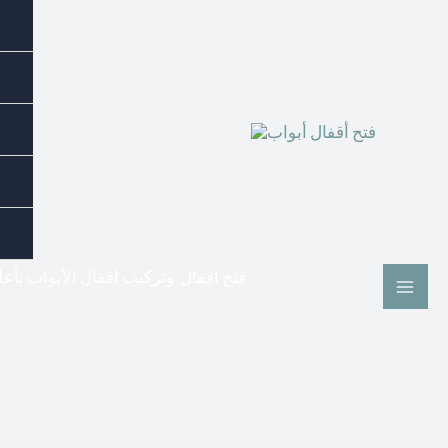
فتح اقفال وتركيب اقفال الأبواب بأع