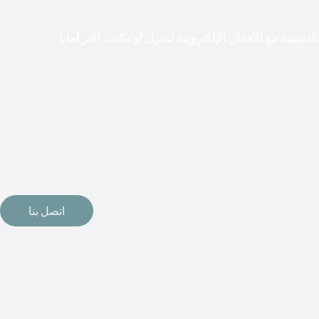
لنفسية مع الأقفال الإلكترونية لمنزل أو مكتب أكثر أمانا
طعت أشكال التكنولوجيا الأكثر تقدماً طريقها إلى منازلنا. في الوقت
إلكترونيات لقفل أبوابنا وتأمين منازلنا. يمكن الآن تثبيت أقفال
مة دخول بدون مفتاح في منازلنا. ربما كنت تفكر في الحصول على هذه
اتصل بنا