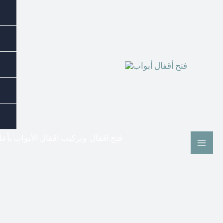
فتح اقفال وتركيب اقفال الأبواب بأع