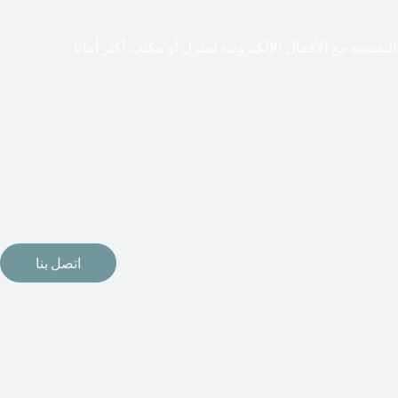
لنفسية مع الأقفال الإلكترونية لمنزل أو مكتب أكثر أمانا
طعت أشكال التكنولوجيا الأكثر تقدماً طريقها إلى منازلنا. في الوقت
إلكترونيات لقفل أبوابنا وتأمين منازلنا. يمكن الآن تثبيت أقفال
مة دخول بدون مفتاح في منازلنا. ربما كنت تفكر في الحصول على هذه
اتصل بنا