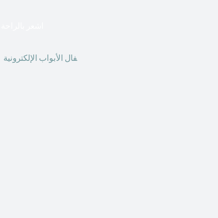
اشعر بالراحة ا
أق
فال الأبواب الإلكترونية
ق
الحاضر ، يمكننا استخدام ال
الأبواب الإلكترونية وأنظ
الأنواع من الأقفال لتحل محل الأنواع التقليدية الموجودة في المنزل أو في المكاتب التجارية.