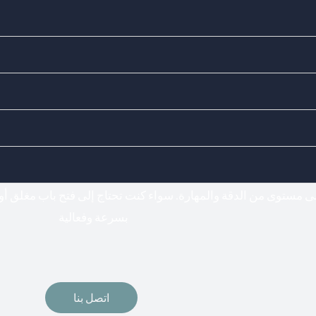
Doors Locks - اختيارك المناسب لفتح وتركيب جميع أنواع الأقفال
فتح اقفال
لى مستوى من الدقة والمهارة. سواء كنت تحتاج إلى فتح باب مغلق أو
بسرعة وفعالية
اتصل بنا