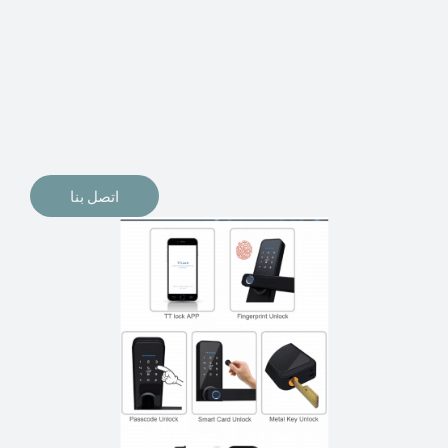
الإلكترونيات لقفل أبوابنا وتأمين منازلنا. يمكن الآن تثبيت
أقفال الأبواب الإلكترونية وأنظمة دخول بدون مفتاح في
منازلنا. ربما كنت تفكر في الحصول على هذه الأنواع من
الأقفال لتحل محل الأنواع التقليدية الموجودة في المنزل أو في
المكاتب التجارية.
اتصل بنا