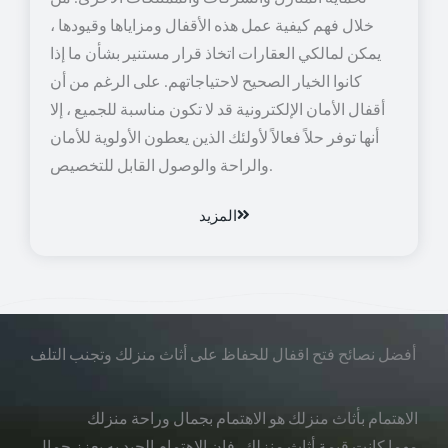
خلال فهم كيفية عمل هذه الأقفال ومزاياها وقيودها ،
يمكن لمالكي العقارات اتخاذ قرار مستنير بشأن ما إذا
كانوا الخيار الصحيح لاحتياجاتهم. على الرغم من أن
أقفال الأمان الإلكترونية قد لا تكون مناسبة للجميع ، إلا
أنها توفر حلاً فعالاً لأولئك الذين يعطون الأولوية للأمان
والراحة والوصول القابل للتخصيص.
المزيد
أفضل نصائح فتح اقفال للحفاظ على أثاث منزلك وتجنب التلف
الاهتمام بأثاث منزلك هو الاهتمام بجمال وراحة منزلك
مهما كانت قيمة أثاث منزلك، فإن الاهتمام الجيد به يعزز جمال