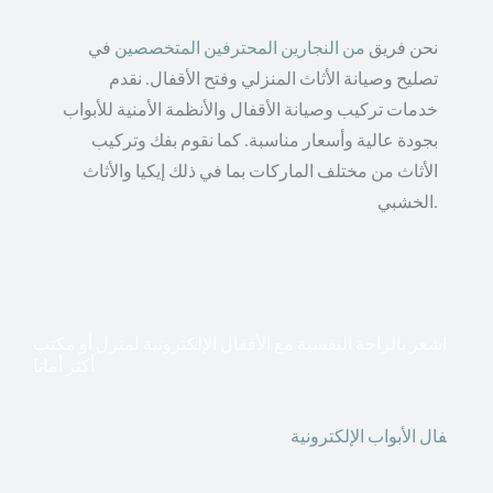
نحن فريق
من النجارين المحترفين المتخصصين
في
تصليح وصيانة الأثاث المنزلي وفتح الأقفال. نقدم
خدمات تركيب وصيانة الأقفال والأنظمة الأمنية للأبواب
بجودة عالية وأسعار مناسبة. كما نقوم بفك وتركيب
الأثاث من مختلف الماركات بما في ذلك إيكيا والأثاث
الخشبي.
اشعر بالراحة النفسية مع الأقفال الإلكترونية لمنزل أو مكتب
أكثر أمانا
أق
فال الأبواب الإلكترونية
قطعت أشكال التكنولوجيا الأكثر
تقدماً طريقها إلى منازلنا. في الوقت الحاضر ، يمكننا استخدام