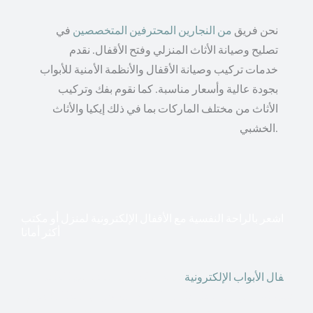
نحن فريق
من النجارين المحترفين المتخصصين
في
تصليح وصيانة الأثاث المنزلي وفتح الأقفال. نقدم
خدمات تركيب وصيانة الأقفال والأنظمة الأمنية للأبواب
بجودة عالية وأسعار مناسبة. كما نقوم بفك وتركيب
الأثاث من مختلف الماركات بما في ذلك إيكيا والأثاث
الخشبي.
اشعر بالراحة النفسية مع الأقفال الإلكترونية لمنزل أو مكتب
أكثر أمانا
أق
فال الأبواب الإلكترونية
قطعت أشكال التكنولوجيا الأكثر
تقدماً طريقها إلى منازلنا. في الوقت الحاضر ، يمكننا استخدام