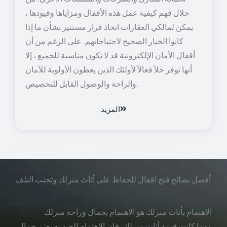
خلال فهم كيفية عمل هذه الأقفال ومزاياها وقيودها ،
يمكن لمالكي العقارات اتخاذ قرار مستنير بشأن ما إذا
كانوا الخيار الصحيح لاحتياجاتهم. على الرغم من أن
أقفال الأمان الإلكترونية قد لا تكون مناسبة للجميع ، إلا
أنها توفر حلاً فعالاً لأولئك الذين يعطون الأولوية للأمان
والراحة والوصول القابل للتخصيص.
المزيد
أفضل نصائح فتح اقفال للحفاظ على أثاث منزلك وتجنب التلف
الاهتمام بأثاث منزلك هو الاهتمام بجمال وراحة منزلك
مهما كانت قيمة أثاث منزلك، فإن الاهتمام الجيد به يعزز جمال