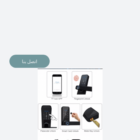
الإلكترونيات لقفل أبوابنا وتأمين منازلنا. يمكن الآن تثبيت
أقفال الأبواب الإلكترونية وأنظمة دخول بدون مفتاح في
منازلنا. ربما كنت تفكر في الحصول على هذه الأنواع من
الأقفال لتحل محل الأنواع التقليدية الموجودة في المنزل أو في
المكاتب التجارية.
اتصل بنا