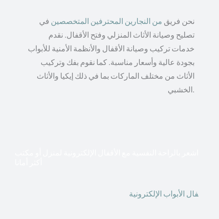
نحن فريق
من النجارين المحترفين المتخصصين
في
تصليح وصيانة الأثاث المنزلي وفتح الأقفال. نقدم
خدمات تركيب وصيانة الأقفال والأنظمة الأمنية للأبواب
بجودة عالية وأسعار مناسبة. كما نقوم بفك وتركيب
الأثاث من مختلف الماركات بما في ذلك إيكيا والأثاث
الخشبي.
اشعر بالراحة النفسية مع الأقفال الإلكترونية لمنزل أو مكتب
أكثر أمانا
أق
فال الأبواب الإلكترونية
قطعت أشكال التكنولوجيا الأكثر
تقدماً طريقها إلى منازلنا. في الوقت الحاضر ، يمكننا استخدام