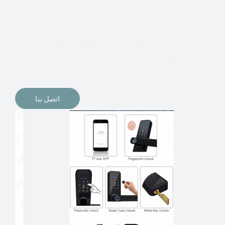
الإلكترونيات لقفل أبوابنا وتأمين منازلنا. يمكن الآن تثبيت
أقفال الأبواب الإلكترونية وأنظمة دخول بدون مفتاح في
منازلنا. ربما كنت تفكر في الحصول على هذه الأنواع من
الأقفال لتحل محل الأنواع التقليدية الموجودة في المنزل أو في
المكاتب التجارية.
اتصل بنا