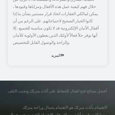
خلال فهم كيفية عمل هذه الأقفال ومزاياها وقيودها ،
يمكن لمالكي العقارات اتخاذ قرار مستنير بشأن ما إذا
كانوا الخيار الصحيح لاحتياجاتهم. على الرغم من أن
أقفال الأمان الإلكترونية قد لا تكون مناسبة للجميع ، إلا
أنها توفر حلاً فعالاً لأولئك الذين يعطون الأولوية للأمان
والراحة والوصول القابل للتخصيص.
المزيد
أفضل نصائح فتح اقفال للحفاظ على أثاث منزلك وتجنب التلف
الاهتمام بأثاث منزلك هو الاهتمام بجمال وراحة منزلك
مهما كانت قيمة أثاث منزلك، فإن الاهتمام الجيد به يعزز جمال