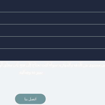
Doors Locks - اختيارك المناسب لفتح وتركيب جميع أنواع الأقفال
فتح اقفال
لى مستوى من الدقة والمهارة. سواء كنت تحتاج إلى فتح باب مغلق أو
بسرعة وفعالية
اتصل بنا