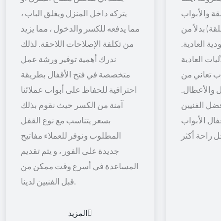
قة والأبواب
يتركه داخل المنزل ويغلق الباب ،
قة) بدلاً من
مما يدفعه للكسر والدخول ، مما يزيد
ية العادية.
من تكلفة الإصلاحات اللاحقة. لذلك
يات العادية
ندرك أهمية توفير ورشة عمل
اب تعاني من
متخصصة في فتح الأقفال بطريقة
 والأعطال.
احترافية للحفاظ على أبواب عملائنا
ضل الفنيين
آمنة من الكسر حيث نقوم بذلك
فال الأبواب
بسعر يتناسب مع نوع القفل
المطلوب ونوفر للعملاء مفاتيح
جديدة على الفور ، و يتم تقديم
المساعدة في أسرع وقت ممكن من
قبل الفنيين لدينا.
المزيد