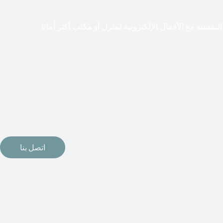
لنفسية مع الأقفال الإلكترونية لمنزل أو مكتب أكثر أمانا
طعت أشكال التكنولوجيا الأكثر تقدماً طريقها إلى منازلنا. في الوقت
إلكترونيات لقفل أبوابنا وتأمين منازلنا. يمكن الآن تثبيت أقفال
مة دخول بدون مفتاح في منازلنا. ربما كنت تفكر في الحصول على هذه
اتصل بنا