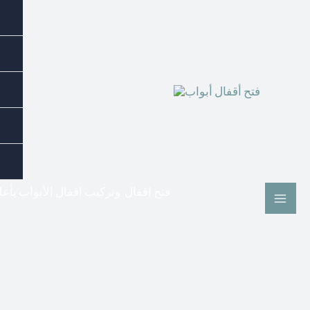
فتح اقفال وتركيب اقفال الأبواب بأع