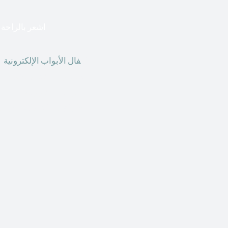
اشعر بالراحة ا
أق
فال الأبواب الإلكترونية
ق
الحاضر ، يمكننا استخدام ال
الأبواب الإلكترونية وأنظ
الأنواع من الأقفال لتحل محل الأنواع التقليدية الموجودة في المنزل أو في المكاتب التجارية.