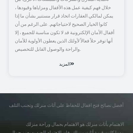
خلال فهم كيفية عمل هذه الأقفال ومزاياها وقيودها ،
يمكن لمالكي العقارات اتخاذ قرار مستنير بشأن ما إذا
كانوا الخيار الصحيح لاحتياجاتهم. على الرغم من أن
أقفال الأمان الإلكترونية قد لا تكون مناسبة للجميع ، إلا
أنها توفر حلاً فعالاً لأولئك الذين يعطون الأولوية للأمان
والراحة والوصول القابل للتخصيص.
المزيد
أفضل نصائح فتح اقفال للحفاظ على أثاث منزلك وتجنب التلف
الاهتمام بأثاث منزلك هو الاهتمام بجمال وراحة منزلك
مهما كانت قيمة أثاث منزلك، فإن الاهتمام الجيد به يعزز جمال