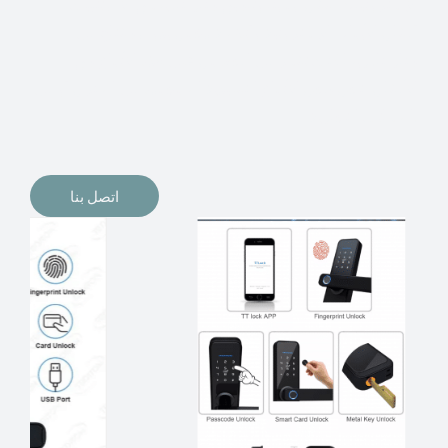
الإلكترونيات لقفل أبوابنا وتأمين منازلنا. يمكن الآن تثبيت
أقفال الأبواب الإلكترونية وأنظمة دخول بدون مفتاح في
منازلنا. ربما كنت تفكر في الحصول على هذه الأنواع من
الأقفال لتحل محل الأنواع التقليدية الموجودة في المنزل أو في
المكاتب التجارية.
اتصل بنا