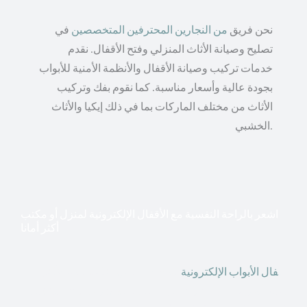
نحن فريق
من النجارين المحترفين المتخصصين
في
تصليح وصيانة الأثاث المنزلي وفتح الأقفال. نقدم
خدمات تركيب وصيانة الأقفال والأنظمة الأمنية للأبواب
بجودة عالية وأسعار مناسبة. كما نقوم بفك وتركيب
الأثاث من مختلف الماركات بما في ذلك إيكيا والأثاث
الخشبي.
اشعر بالراحة النفسية مع الأقفال الإلكترونية لمنزل أو مكتب
أكثر أمانا
أق
فال الأبواب الإلكترونية
قطعت أشكال التكنولوجيا الأكثر
تقدماً طريقها إلى منازلنا. في الوقت الحاضر ، يمكننا استخدام