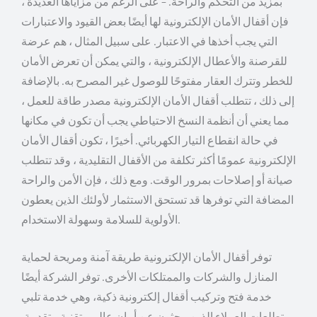
بمزيد من التحكم والراحة. – على الرغم من مزاياها العديدة ،
فإن أقفال الأمان الإلكترونية لها أيضًا بعض القيود والاعتبارات
التي يجب أخذها في الاعتبار. على سبيل المثال ، هم عرضة
للقرصنة والأعطال الإلكترونية ، والتي يمكن أن تعرض الأمان
للخطر وتترك العقار مفتوحًا للوصول غير المصرح به. بالإضافة
إلى ذلك ، تتطلب أقفال الأمان الإلكترونية مصدر طاقة للعمل ،
مما يعني أن أنظمة النسخ الاحتياطي يجب أن تكون في مكانها
في حالة انقطاع التيار الكهربائي. أخيرًا ، تكون أقفال الأمان
الإلكترونية عمومًا أكثر تكلفة من الأقفال التقليدية ، وقد تتطلب
صيانة أو إصلاحات بمرور الوقت. ومع ذلك ، فإن الأمن والراحة
المضافة التي توفرها قد تستحق الاستثمار لأولئك الذين يعطون
الأولوية للسلامة وسهولة الاستخدام.
توفر أقفال الأمان الإلكترونية طريقة آمنة ومريحة لحماية
المنازل والشركات والممتلكات الأخرى. توفر الشركة أيضًا
خدمة فتح وتركيب أقفال إلكترونية ذكية، وهي خدمة تلبي
تطلعات العملاء الذين يبحثون عن أمان عالي وتقنية متقدمة.