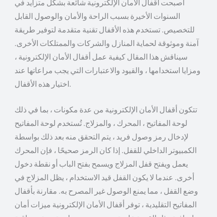
أصبحت أقفال الأمان الإلكترونية شائعة بشكل متزايد في
السنوات الأخيرة بسبب الراحة والأمان والوصول القابل
للتخصيص. تستخدم هذه الأقفال تقنية متقدمة لتوفير طريقة
آمنة وموثوقة لحماية المنازل والشركات والممتلكات الأخرى.
سيناقش هذا المقال كيفية عمل أقفال الأمان الإلكترونية ،
ومزايا استخدامها ، والقيود والاعتبارات التي يجب مراعاتها عند
اختيار هذه الأقفال.
تتكون أقفال الأمان الإلكترونية من عدة مكونات ، بما في ذلك
لوحة المفاتيح ، المحرك ، والمزلاج. تُستخدم لوحة المفاتيح
لإدخال رمز وصول فريد ، يتم التحقق منه بعد ذلك بواسطة
الكمبيوتر الداخلي للقفل. إذا كان الرمز صحيحًا ، فإن المحرك
يعمل ويفتح قفل المزلاج ويسمح بفتح الباب أو نقطة دخول
أخرى. عندما لا يكون القفل قيد الاستخدام ، يظل المزلاج في
وضع القفل ، مما يمنع الوصول غير المصرح به. مقارنة بأقفال
المفاتيح التقليدية ، توفر أقفال الأمان الإلكترونية ميزات أمان