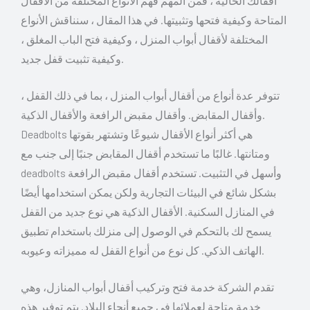
أقفالك الحالية ، فمن المهم فهم الأنواع المختلفة من الأقفال
المتاحة وكيفية فتحها وتثبيتها. في هذا المقال ، سنناقش الأنواع
المختلفة لأقفال أبواب المنزل ، وكيفية فتح الباب المغلق ،
وكيفية تثبيت قفل جديد.
تتوفر عدة أنواع من أقفال أبواب المنزل ، بما في ذلك القفل ،
وأقفال المقابض. وأقفال مقبض الرافعة والأقفال الذكية.
Deadbolts هي أكثر أنواع الأقفال شيوعًا وتشتهر بقوتها
ومتانتها. غالبًا ما تستخدم أقفال المقابض جنبًا إلى جنب مع
deadbolts وأسهل في التثبيت. تستخدم أقفال مقبض الرافعة
بشكل شائع في البيئات التجارية ولكن يمكن استخدامها أيضًا
في المنازل السكنية. الأقفال الذكية هي نوع جديد من القفل
يسمح لك بالتحكم في الوصول إلى منزلك باستخدام تطبيق
الهاتف الذكي. كل نوع من أنواع القفل له مميزاته وعيوبه.
تقدم الشركة خدمة فتح وتركيب أقفال أبواب المنازل، وهي
خدمة متاحة لعملائها في جميع أنحاء البلاد. يتم توفير هذه