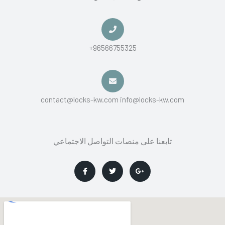
+96566755325
contact@locks-kw.com info@locks-kw.com
تابعنا على منصات التواصل الاجتماعي
F
T
G
a
w
o
c
i
o
e
t
g
b
t
l
o
e
e
o
r
-
k
p
-
l
f
u