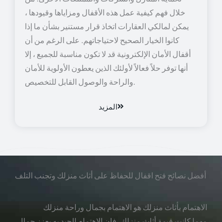
خلال فهم كيفية عمل هذه الأقفال ومزاياها وقيودها ،
يمكن لمالكي العقارات اتخاذ قرار مستنير بشأن ما إذا
كانوا الخيار الصحيح لاحتياجاتهم. على الرغم من أن
أقفال الأمان الإلكترونية قد لا تكون مناسبة للجميع ، إلا
أنها توفر حلاً فعالاً لأولئك الذين يعطون الأولوية للأمان
والراحة والوصول القابل للتخصيص.
المزيد
أفضل نصائح فتح اقفال للحفاظ على أثاث منزلك وتجنب التلف
الاهتمام بأثاث منزلك هو الاهتمام بجمال وراحة منزلك
مهما كانت قيمة أثاث منزلك، فإن الاهتمام الجيد به يعزز جمال