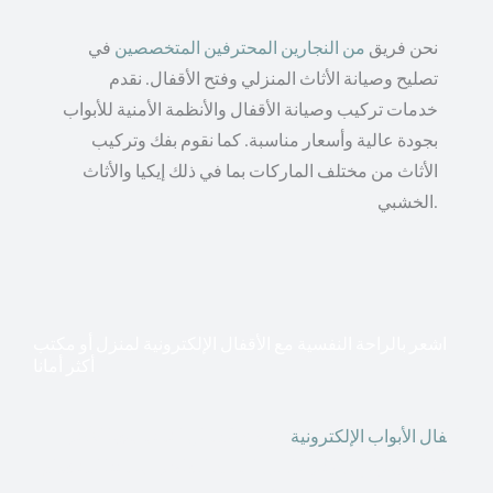
نحن فريق
من النجارين المحترفين المتخصصين
في
تصليح وصيانة الأثاث المنزلي وفتح الأقفال. نقدم
خدمات تركيب وصيانة الأقفال والأنظمة الأمنية للأبواب
بجودة عالية وأسعار مناسبة. كما نقوم بفك وتركيب
الأثاث من مختلف الماركات بما في ذلك إيكيا والأثاث
الخشبي.
اشعر بالراحة النفسية مع الأقفال الإلكترونية لمنزل أو مكتب
أكثر أمانا
أق
فال الأبواب الإلكترونية
قطعت أشكال التكنولوجيا الأكثر
تقدماً طريقها إلى منازلنا. في الوقت الحاضر ، يمكننا استخدام