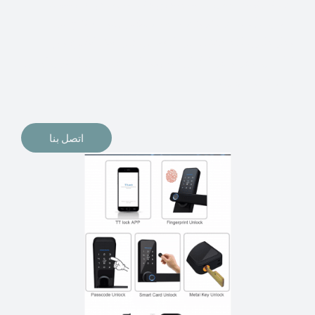
الإلكترونيات لقفل أبوابنا وتأمين منازلنا. يمكن الآن تثبيت
أقفال الأبواب الإلكترونية وأنظمة دخول بدون مفتاح في
منازلنا. ربما كنت تفكر في الحصول على هذه الأنواع من
الأقفال لتحل محل الأنواع التقليدية الموجودة في المنزل أو في
المكاتب التجارية.
اتصل بنا