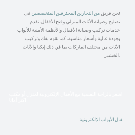
نحن فريق
من النجارين المحترفين المتخصصين
في
تصليح وصيانة الأثاث المنزلي وفتح الأقفال. نقدم
خدمات تركيب وصيانة الأقفال والأنظمة الأمنية للأبواب
بجودة عالية وأسعار مناسبة. كما نقوم بفك وتركيب
الأثاث من مختلف الماركات بما في ذلك إيكيا والأثاث
الخشبي.
اشعر بالراحة النفسية مع الأقفال الإلكترونية لمنزل أو مكتب
أكثر أمانا
أق
فال الأبواب الإلكترونية
قطعت أشكال التكنولوجيا الأكثر
تقدماً طريقها إلى منازلنا. في الوقت الحاضر ، يمكننا استخدام