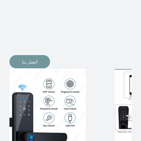
الإلكترونيات لقفل أبوابنا وتأمين منازلنا. يمكن الآن تثبيت
أقفال الأبواب الإلكترونية وأنظمة دخول بدون مفتاح في
منازلنا. ربما كنت تفكر في الحصول على هذه الأنواع من
الأقفال لتحل محل الأنواع التقليدية الموجودة في المنزل أو في
المكاتب التجارية.
اتصل بنا