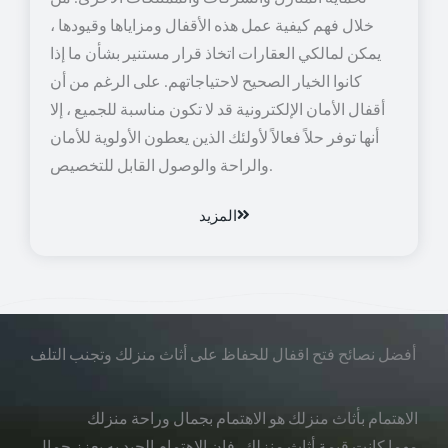
خلال فهم كيفية عمل هذه الأقفال ومزاياها وقيودها ،
يمكن لمالكي العقارات اتخاذ قرار مستنير بشأن ما إذا
كانوا الخيار الصحيح لاحتياجاتهم. على الرغم من أن
أقفال الأمان الإلكترونية قد لا تكون مناسبة للجميع ، إلا
أنها توفر حلاً فعالاً لأولئك الذين يعطون الأولوية للأمان
والراحة والوصول القابل للتخصيص.
المزيد
أفضل نصائح فتح اقفال للحفاظ على أثاث منزلك وتجنب التلف
الاهتمام بأثاث منزلك هو الاهتمام بجمال وراحة منزلك
مهما كانت قيمة أثاث منزلك، فإن الاهتمام الجيد به يعزز جمال