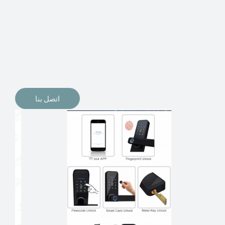
الإلكترونيات لقفل أبوابنا وتأمين منازلنا. يمكن الآن تثبيت
أقفال الأبواب الإلكترونية وأنظمة دخول بدون مفتاح في
منازلنا. ربما كنت تفكر في الحصول على هذه الأنواع من
الأقفال لتحل محل الأنواع التقليدية الموجودة في المنزل أو في
المكاتب التجارية.
اتصل بنا