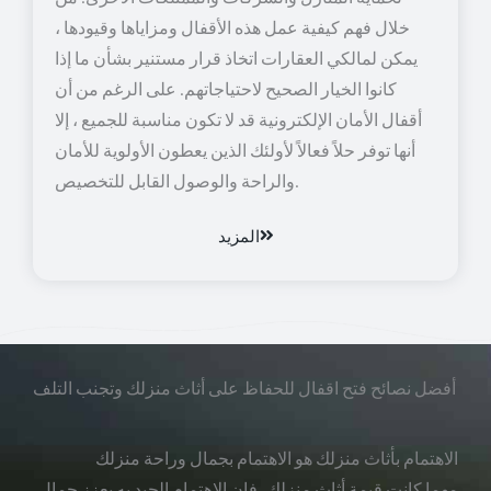
خلال فهم كيفية عمل هذه الأقفال ومزاياها وقيودها ،
يمكن لمالكي العقارات اتخاذ قرار مستنير بشأن ما إذا
كانوا الخيار الصحيح لاحتياجاتهم. على الرغم من أن
أقفال الأمان الإلكترونية قد لا تكون مناسبة للجميع ، إلا
أنها توفر حلاً فعالاً لأولئك الذين يعطون الأولوية للأمان
والراحة والوصول القابل للتخصيص.
المزيد
أفضل نصائح فتح اقفال للحفاظ على أثاث منزلك وتجنب التلف
الاهتمام بأثاث منزلك هو الاهتمام بجمال وراحة منزلك
مهما كانت قيمة أثاث منزلك، فإن الاهتمام الجيد به يعزز جمال