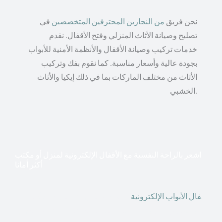
نحن فريق
من النجارين المحترفين المتخصصين
في
تصليح وصيانة الأثاث المنزلي وفتح الأقفال. نقدم
خدمات تركيب وصيانة الأقفال والأنظمة الأمنية للأبواب
بجودة عالية وأسعار مناسبة. كما نقوم بفك وتركيب
الأثاث من مختلف الماركات بما في ذلك إيكيا والأثاث
الخشبي.
اشعر بالراحة النفسية مع الأقفال الإلكترونية لمنزل أو مكتب
أكثر أمانا
أق
فال الأبواب الإلكترونية
قطعت أشكال التكنولوجيا الأكثر
تقدماً طريقها إلى منازلنا. في الوقت الحاضر ، يمكننا استخدام