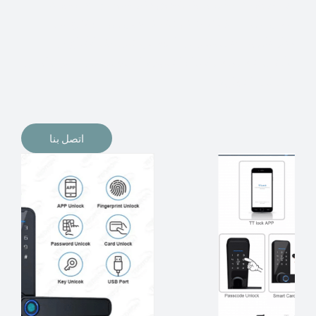
الإلكترونيات لقفل أبوابنا وتأمين منازلنا. يمكن الآن تثبيت
أقفال الأبواب الإلكترونية وأنظمة دخول بدون مفتاح في
منازلنا. ربما كنت تفكر في الحصول على هذه الأنواع من
الأقفال لتحل محل الأنواع التقليدية الموجودة في المنزل أو في
المكاتب التجارية.
اتصل بنا