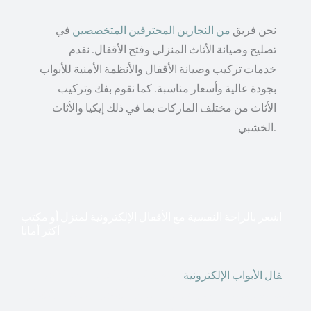
نحن فريق
من النجارين المحترفين المتخصصين
في
تصليح وصيانة الأثاث المنزلي وفتح الأقفال. نقدم
خدمات تركيب وصيانة الأقفال والأنظمة الأمنية للأبواب
بجودة عالية وأسعار مناسبة. كما نقوم بفك وتركيب
الأثاث من مختلف الماركات بما في ذلك إيكيا والأثاث
الخشبي.
اشعر بالراحة النفسية مع الأقفال الإلكترونية لمنزل أو مكتب
أكثر أمانا
أق
فال الأبواب الإلكترونية
قطعت أشكال التكنولوجيا الأكثر
تقدماً طريقها إلى منازلنا. في الوقت الحاضر ، يمكننا استخدام