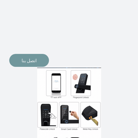
الإلكترونيات لقفل أبوابنا وتأمين منازلنا. يمكن الآن تثبيت
أقفال الأبواب الإلكترونية وأنظمة دخول بدون مفتاح في
منازلنا. ربما كنت تفكر في الحصول على هذه الأنواع من
الأقفال لتحل محل الأنواع التقليدية الموجودة في المنزل أو في
المكاتب التجارية.
اتصل بنا