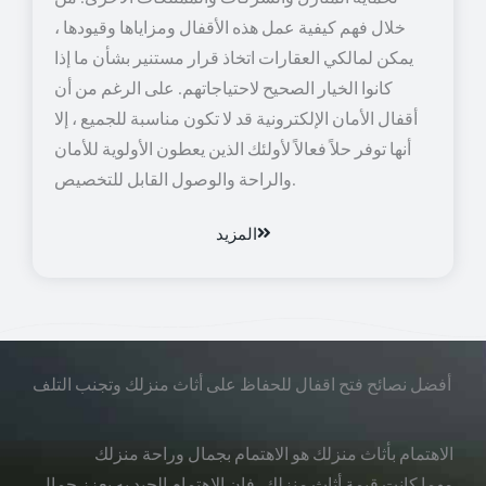
خلال فهم كيفية عمل هذه الأقفال ومزاياها وقيودها ،
يمكن لمالكي العقارات اتخاذ قرار مستنير بشأن ما إذا
كانوا الخيار الصحيح لاحتياجاتهم. على الرغم من أن
أقفال الأمان الإلكترونية قد لا تكون مناسبة للجميع ، إلا
أنها توفر حلاً فعالاً لأولئك الذين يعطون الأولوية للأمان
والراحة والوصول القابل للتخصيص.
المزيد
أفضل نصائح فتح اقفال للحفاظ على أثاث منزلك وتجنب التلف
الاهتمام بأثاث منزلك هو الاهتمام بجمال وراحة منزلك
مهما كانت قيمة أثاث منزلك، فإن الاهتمام الجيد به يعزز جمال