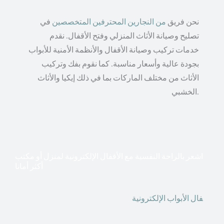
نحن فريق
من النجارين المحترفين المتخصصين
في
تصليح وصيانة الأثاث المنزلي وفتح الأقفال. نقدم
خدمات تركيب وصيانة الأقفال والأنظمة الأمنية للأبواب
بجودة عالية وأسعار مناسبة. كما نقوم بفك وتركيب
الأثاث من مختلف الماركات بما في ذلك إيكيا والأثاث
الخشبي.
اشعر بالراحة النفسية مع الأقفال الإلكترونية لمنزل أو مكتب
أكثر أمانا
أق
فال الأبواب الإلكترونية
قطعت أشكال التكنولوجيا الأكثر
تقدماً طريقها إلى منازلنا. في الوقت الحاضر ، يمكننا استخدام